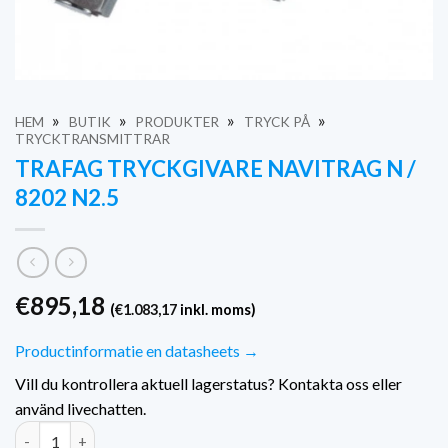
»
»
»
»
HEM
BUTIK
PRODUKTER
TRYCK PÅ
TRYCKTRANSMITTRAR
TRAFAG TRYCKGIVARE NAVITRAG N /
8202 N2.5
€
895,18
(
€
1.083,17
inkl. moms)
Productinformatie en datasheets →
Vill du kontrollera aktuell lagerstatus? Kontakta oss eller
använd livechatten.
Trafag Druktransmitter Navitrag N / 8202 N2.5 kvantitet