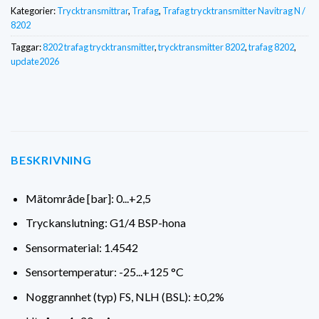
Kategorier:
Trycktransmittrar
,
Trafag
,
Trafag trycktransmitter Navitrag N /
8202
Taggar:
8202 trafag trycktransmitter
,
trycktransmitter 8202
,
trafag 8202
,
update2026
BESKRIVNING
Mätområde [bar]: 0...+2,5
Tryckanslutning: G1/4 BSP-hona
Sensormaterial: 1.4542
Sensortemperatur: -25...+125 °C
Noggrannhet (typ) FS, NLH (BSL): ±0,2%