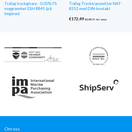
Trafag tryckgivare - 0.05% FS
Trafag Trycktransmitter NAT-
noggrannhet ESH 8845 (på
8252 med DIN-kontakt
begäran)
€
172,49
(
€
208,71
inkl. moms)
Om oss