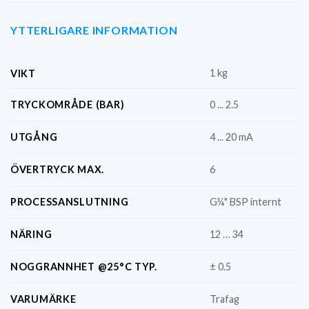
YTTERLIGARE INFORMATION
1 kg
VIKT
TRYCKOMRÅDE (BAR)
0 ... 2.5
UTGÅNG
4 ... 20 mA
ÖVERTRYCK MAX.
6
PROCESSANSLUTNING
G¼" BSP internt
NÄRING
12 … 34
NOGGRANNHET @25°C TYP.
± 0.5
VARUMÄRKE
Trafag