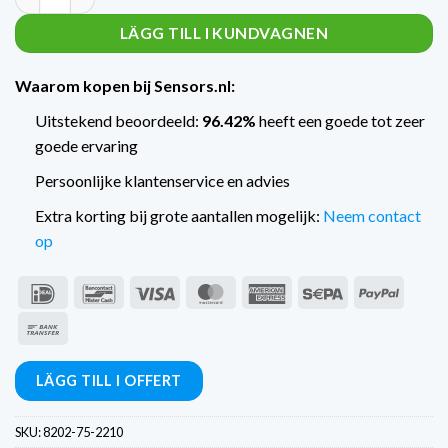
LÄGG TILL I KUNDVAGNEN
Waarom kopen bij Sensors.nl:
Uitstekend beoordeeld:
96.42%
heeft een goede tot zeer
goede ervaring
Persoonlijke klantenservice en advies
Extra korting bij grote aantallen mogelijk:
Neem contact
op
IDeal
Bancontact
Visum
MasterCard
American
Sepa
PayPal
Express
Banköverföring
LÄGG TILL I OFFERT
SKU:
8202-75-2210