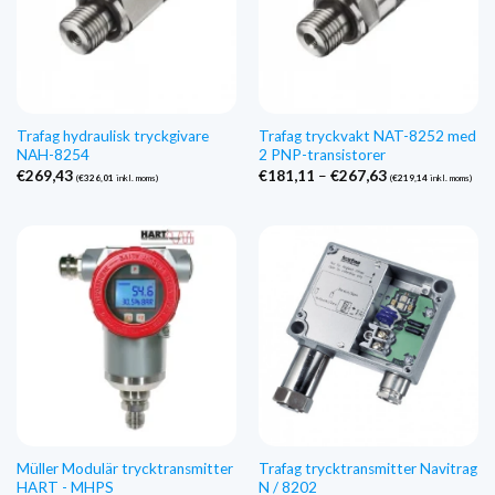
Trafag hydraulisk tryckgivare
Trafag tryckvakt NAT-8252 med
NAH-8254
2 PNP-transistorer
Prisintervall:
€
269,43
€
181,11
–
€
267,63
(
€
326,01
inkl. moms)
(
€
219,14
inkl. moms)
€181,11
till
€267,63
Müller Modulär trycktransmitter
Trafag trycktransmitter Navitrag
HART - MHPS
N / 8202