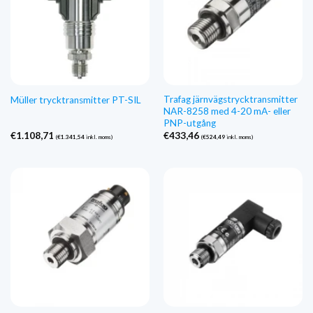
Trafag järnvägstrycktransmitter
Müller trycktransmitter PT-SIL
NAR-8258 med 4-20 mA- eller
PNP-utgång
€
1.108,71
€
433,46
(
€
1.341,54
inkl. moms)
(
€
524,49
inkl. moms)