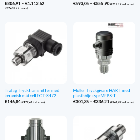
Prisintervall:
Prisintervall:
€
806,91
–
€
1.113,62
€
593,05
–
€
855,90
(
€
717,59
inkl. moms)
€806,91
€593,05
(
€
976,36
inkl. moms)
till
till
€1.113,62
€855,90
Trafag Trycktransmitter med
Müller Tryckgivare HART med
keramisk mätcell ECT-8472
plasthölje typ: MEPS-T
Prisintervall:
€
146,84
€
301,35
–
€
336,21
(
€
177,68
inkl. moms)
(
€
364,63
inkl. moms)
€301,35
till
€336,21