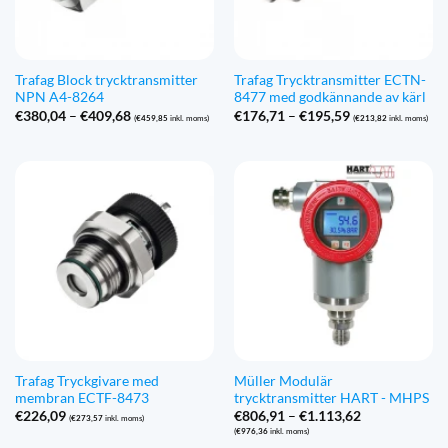
Trafag Block trycktransmitter
Trafag Trycktransmitter ECTN-
NPN A4-8264
8477 med godkännande av kärl
Prisintervall:
Prisintervall:
€
380,04
–
€
409,68
€
176,71
–
€
195,59
(
€
459,85
inkl. moms)
(
€
213,82
inkl. moms)
€380,04
€176,71
till
till
€409,68
€195,59
Trafag Tryckgivare med
Müller Modulär
membran ECTF-8473
trycktransmitter HART - MHPS
Prisintervall:
€
226,09
€
806,91
–
€
1.113,62
(
€
273,57
inkl. moms)
€806,91
(
€
976,36
inkl. moms)
till