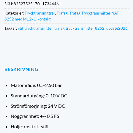
SKU:
82527525170117344461
Kategorier:
Trycktransmittrar
,
Trafag
,
Trafag Trycktransmitter NAT-
8252 med M12x1-kontakt
Taggar:
våt trycktransmitter
,
trafag trycktransmitter 8252
,
update2026
BESKRIVNING
Mätområde: 0...+2,50 bar
Standardutgång: 0-10 V DC
Strömförsörjning: 24 V DC
Noggrannhet: +/- 0,5 FS
Hölje: rostfritt stål