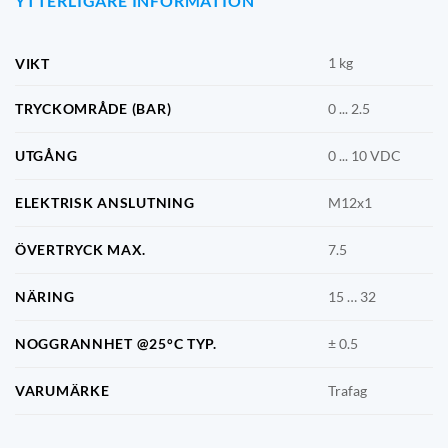
YTTERLIGARE INFORMATION
1 kg
VIKT
TRYCKOMRÅDE (BAR)
0 ... 2.5
UTGÅNG
0 ... 10 VDC
ELEKTRISK ANSLUTNING
M12x1
ÖVERTRYCK MAX.
7.5
NÄRING
15 … 32
NOGGRANNHET @25°C TYP.
± 0.5
VARUMÄRKE
Trafag