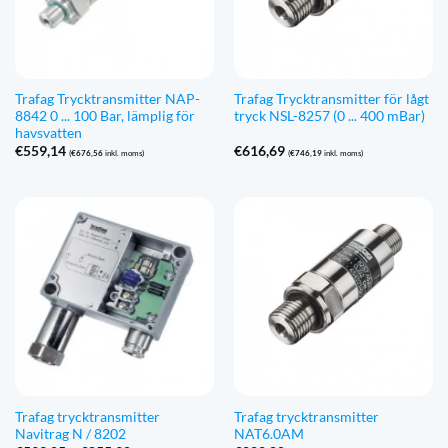
Trafag Trycktransmitter NAP-
Trafag Trycktransmitter för lågt
8842 0 ... 100 Bar, lämplig för
tryck NSL-8257 (0 ... 400 mBar)
havsvatten
€
559,14
€
616,69
(
€
676,56
inkl. moms)
(
€
746,19
inkl. moms)
Trafag trycktransmitter
Trafag trycktransmitter
Navitrag N / 8202
NAT6.0AM