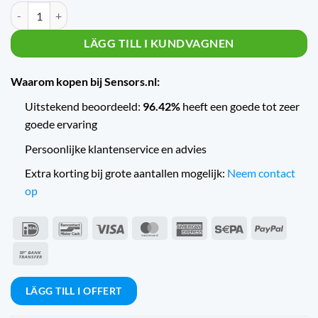
Trafag Druktransmitter NAT2.5VM kvantitet
LÄGG TILL I KUNDVAGNEN
Waarom kopen bij Sensors.nl:
Uitstekend beoordeeld:
96.42%
heeft een goede tot zeer
goede ervaring
Persoonlijke klantenservice en advies
Extra korting bij grote aantallen mogelijk:
Neem contact
op
IDeal
Bancontact
Visum
MasterCard
American
Sepa
PayPal
Express
Banköverföring
LÄGG TILL I OFFERT