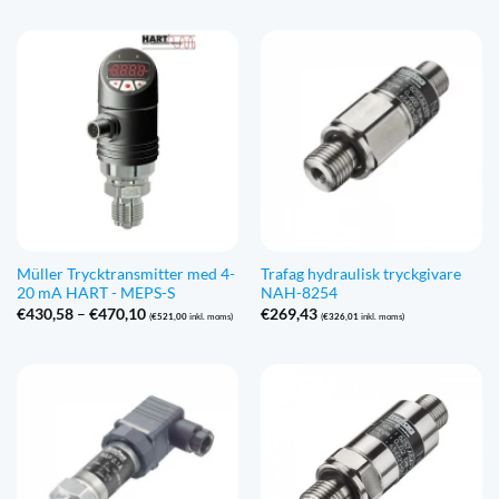
€1.113,62
Müller Trycktransmitter med 4-
Trafag hydraulisk tryckgivare
20 mA HART - MEPS-S
NAH-8254
Prisintervall:
€
430,58
–
€
470,10
€
269,43
(
€
521,00
inkl. moms)
(
€
326,01
inkl. moms)
€430,58
till
€470,10