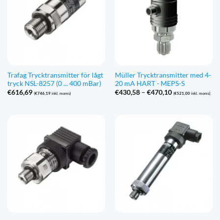
Trafag Trycktransmitter för lågt
Müller Trycktransmitter med 4-
tryck NSL-8257 (0 ... 400 mBar)
20 mA HART - MEPS-S
Prisintervall:
€
616,69
€
430,58
–
€
470,10
(
€
746,19
inkl. moms)
(
€
521,00
inkl. moms)
€430,58
till
€470,10