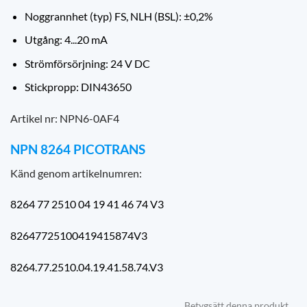
Noggrannhet (typ) FS, NLH (BSL): ±0,2%
Utgång: 4...20 mA
Strömförsörjning: 24 V DC
Stickpropp: DIN43650
Artikel nr: NPN6-0AF4
NPN 8264 PICOTRANS
Känd genom artikelnumren:
8264 77 2510 04 19 41 46 74 V3
82647725100419415874V3
8264.77.2510.04.19.41.58.74.V3
Betygsätt denna produkt