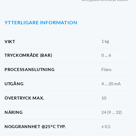
YTTERLIGARE INFORMATION
1 kg
VIKT
TRYCKOMRÅDE (BAR)
0 … 6
PROCESSANSLUTNING
Fläns
UTGÅNG
4 ... 20 mA
ÖVERTRYCK MAX.
10
NÄRING
24 (9 … 32)
NOGGRANNHET @25°C TYP.
± 0.5