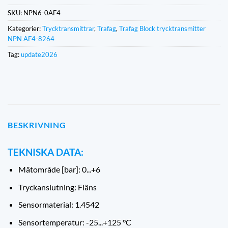
SKU:
NPN6-0AF4
Kategorier:
Trycktransmittrar
,
Trafag
,
Trafag Block trycktransmitter
NPN AF4-8264
Tag:
update2026
BESKRIVNING
TEKNISKA DATA:
Mätområde [bar]: 0...+6
Tryckanslutning: Fläns
Sensormaterial: 1.4542
Sensortemperatur: -25...+125 °C