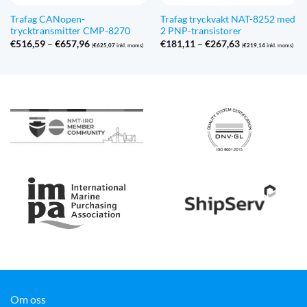
Trafag CANopen-
Trafag tryckvakt NAT-8252 med
trycktransmitter CMP-8270
2 PNP-transistorer
Prisintervall:
Prisintervall:
€
516,59
–
€
657,96
€
181,11
–
€
267,63
(
€
625,07
inkl. moms)
(
€
219,14
inkl. moms)
€516,59
€181,11
till
till
€657,96
€267,63
Om oss