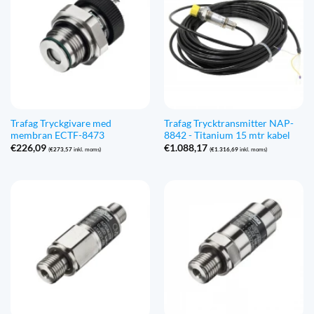
Trafag Tryckgivare med
Trafag Trycktransmitter NAP-
membran ECTF-8473
8842 - Titanium 15 mtr kabel
€
226,09
€
1.088,17
(
€
273,57
inkl. moms)
(
€
1.316,69
inkl. moms)