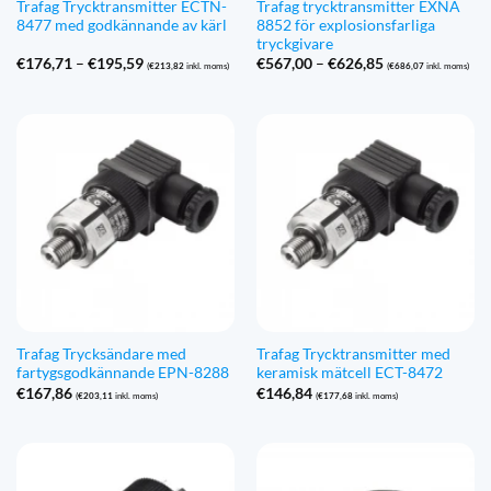
Trafag Trycktransmitter ECTN-
Trafag trycktransmitter EXNA
8477 med godkännande av kärl
8852 för explosionsfarliga
tryckgivare
Prisintervall:
Prisintervall:
€
176,71
–
€
195,59
€
567,00
–
€
626,85
(
€
213,82
inkl. moms)
(
€
686,07
inkl. moms)
€176,71
€567,00
till
till
€195,59
€626,85
Trafag Trycksändare med
Trafag Trycktransmitter med
fartygsgodkännande EPN-8288
keramisk mätcell ECT-8472
€
167,86
€
146,84
(
€
203,11
inkl. moms)
(
€
177,68
inkl. moms)