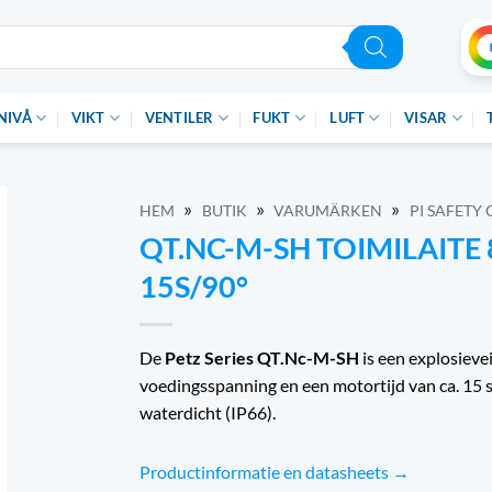
NIVÅ
VIKT
VENTILER
FUKT
LUFT
VISAR
»
»
»
HEM
BUTIK
VARUMÄRKEN
PI SAFET
QT.NC-M-SH TOIMILAITE 
15S/90°
De
Petz Series QT.Nc-M-SH
is een explosiev
voedingsspanning en een motortijd van ca. 15 s
waterdicht (IP66).
Productinformatie en datasheets →