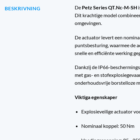
De
Petz Series QT.Nc-M-SH
i
BESKRIVNING
Dit krachtige model combineert
omgevingen.
De actuator levert een nomin
puntsbesturing, waarmee de ac
snelle en efficiënte werking g
Dankzij de IP66-beschermingsk
met gas- en stofexplosiegevaar
onderhoudsvrije borstelloze m
Viktiga egenskaper
Explosieveilige actuator vo
Nominaal koppel: 50 Nm