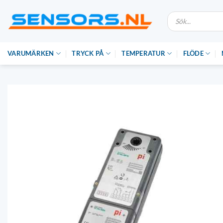
Hoppa
Produktsökning
till
innehåll
VARUMÄRKEN
TRYCK PÅ
TEMPERATUR
FLÖDE