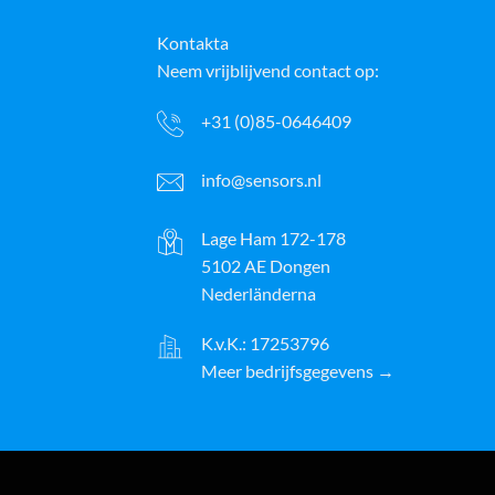
Kontakta
Neem vrijblijvend contact op:
+31 (0)85-0646409
info@sensors.nl
Lage Ham 172-178
5102 AE Dongen
Nederländerna
K.v.K.: 17253796
Meer bedrijfsgegevens →
ayPal