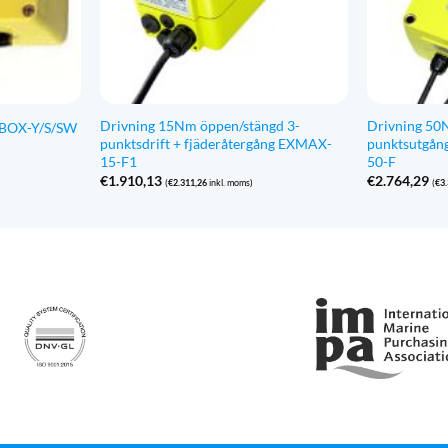
Drivning 15Nm öppen/stängd 3-
Drivning 50
XBOX-Y/S/SW
punktsdrift + fjäderåtergång EXMAX-
punktsutgån
15-F1
50-F
€
1.910,13
€
2.764,29
(
€
2.311,26
inkl. moms)
(
€
3