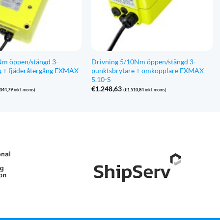
Nm öppen/stängd 3-
Drivning 5/10Nm öppen/stängd 3-
g + fjäderåtergång EXMAX-
punktsbrytare + omkopplare EXMAX-
5.10-S
€
1.248,63
.344,79
inkl. moms)
(
€
1.510,84
inkl. moms)