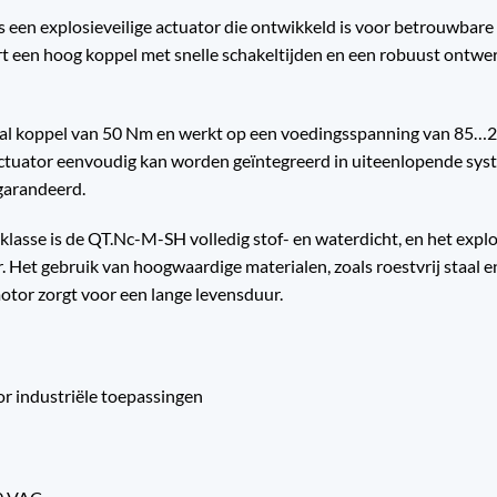
s een explosieveilige actuator die ontwikkeld is voor betrouwbare
 een hoog koppel met snelle schakeltijden en een robuust ontwerp
aal koppel van 50 Nm en werkt op een voedingsspanning van 85…2
tuator eenvoudig kan worden geïntegreerd in uiteenlopende system
egarandeerd.
lasse is de QT.Nc-M-SH volledig stof- en waterdicht, en het expl
. Het gebruik van hoogwaardige materialen, zoals roestvrij staal
otor zorgt voor een lange levensduur.
or industriële toepassingen