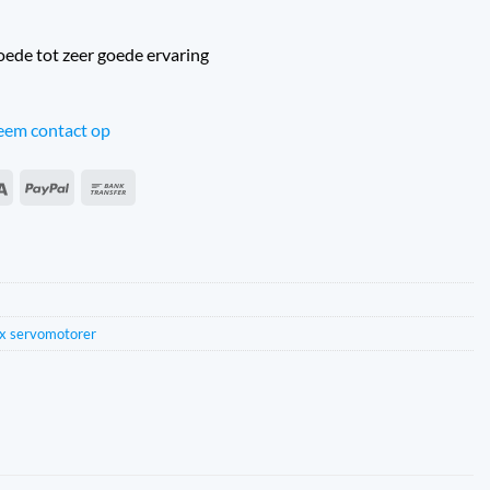
oede tot zeer goede ervaring
em contact op
an
Sepa
PayPal
Banköverföring
s
x servomotorer