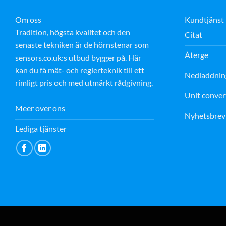
Om oss
Kundtjänst
Tradition, högsta kvalitet och den
Citat
senaste tekniken är de hörnstenar som
Återge
sensors.co.uk:s utbud bygger på. Här
kan du få mät- och reglerteknik till ett
Nedladdnin
rimligt pris och med utmärkt rådgivning.
Unit conver
Meer over ons
Nyhetsbrev
Lediga tjänster