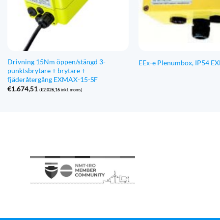
Drivning 15Nm öppen/stängd 3-
EEx-e Plenumbox, IP54 E
punktsbrytare + brytare +
fjäderåtergång EXMAX-15-SF
€
1.674,51
(
€
2.026,16
inkl. moms)