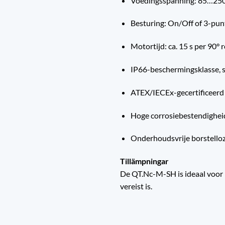
Voedingsspanning: 85…25
Besturing: On/Off of 3-pun
Motortijd: ca. 15 s per 90° r
IP66-beschermingsklasse, s
ATEX/IECEx-gecertificeerd 
Hoge corrosiebestendigheid
Onderhoudsvrije borstello
Tillämpningar
De QT.Nc-M-SH is ideaal voor 
vereist is.