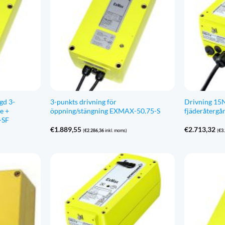
gd 3-
3-punkts drivning för
Drivning 15
e +
öppning/stängning EXMAX-50.75-S
fjäderåterg
-SF
€
1.889,55
€
2.713,32
(
€
2.286,36
inkl. moms)
(
€
3