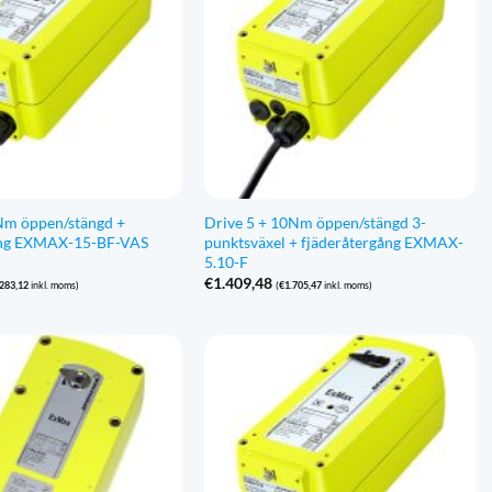
Nm öppen/stängd +
Drive 5 + 10Nm öppen/stängd 3-
ång EXMAX-15-BF-VAS
punktsväxel + fjäderåtergång EXMAX-
5.10-F
€
1.409,48
.283,12
inkl. moms)
(
€
1.705,47
inkl. moms)