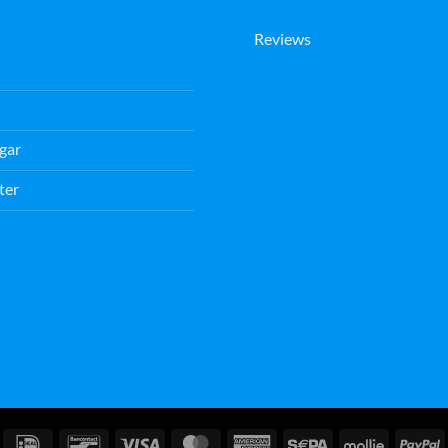
Reviews
gar
ter
IDeal
Bancontact
Visum
MasterCard
American
Sepa
Mollie
P