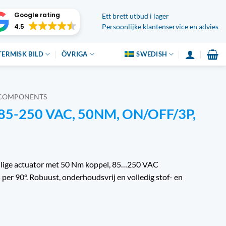
Google rating
Ett brett utbud i lager
4.5
Persoonlijke
klantenservice en advies
TERMISK BILD
ÖVRIGA
SWEDISH
Y COMPONENTS
85-250 VAC, 50NM, ON/OFF/3P,
eilige actuator met 50 Nm koppel, 85…250 VAC
 per 90°. Robuust, onderhoudsvrij en volledig stof- en