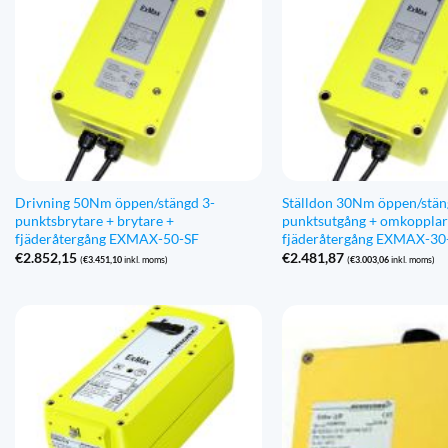
Drivning 50Nm öppen/stängd 3-
Ställdon 30Nm öppen/stän
punktsbrytare + brytare +
punktsutgång + omkopplar
fjäderåtergång EXMAX-50-SF
fjäderåtergång EXMAX-30
€
2.852,15
€
2.481,87
(
€
3.451,10
inkl. moms)
(
€
3.003,06
inkl. moms)