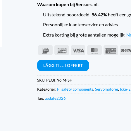
Waarom kopen bij Sensors.nl:
Uitstekend beoordeeld:
96.42%
heeft een g
Persoonlijke klantenservice en advies
Extra korting bij grote aantallen mogelijk:
Ne
IDeal
Bancontact
Visum
MasterCard
Americ
Expres
LÄGG TILL I OFFERT
SKU:
PEQT.Nc-M-SH
Kategorier:
PI safety components
,
Servomotorer
,
Icke-E
Tag:
update2026