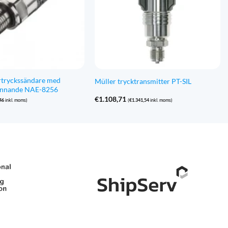
rtryckssändare med
Müller trycktransmitter PT-SIL
ännande NAE-8256
€
1.108,71
46
inkl. moms)
(
€
1.341,54
inkl. moms)