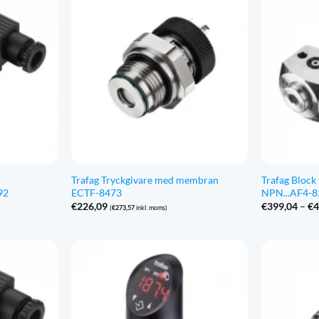
Trafag Tryckgivare med membran
Trafag Block
92
ECTF-8473
NPN...AF4-
€
226,09
€
399,04
–
€
4
(
€
273,57
inkl. moms)