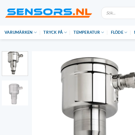
Hoppa
Produktsökning
till
innehåll
VARUMÄRKEN
TRYCK PÅ
TEMPERATUR
FLÖDE