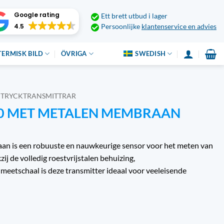
Google rating
Ett brett utbud i lager
4.5
Persoonlijke
klantenservice en advies
TERMISK BILD
ÖVRIGA
SWEDISH
TRYCKTRANSMITTRAR
0 MET METALEN MEMBRAAN
n is een robuuste en nauwkeurige sensor voor het meten van
ij de volledig roestvrijstalen behuizing,
meetschaal is deze transmitter ideaal voor veeleisende