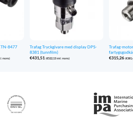
ECTN-8477
Trafag Tryckgivare med display DPS-
Trafag-moto
8381 (tunnfilm)
fartygsgodk
rvall:
€
431,51
€
315,26
kl. moms)
(
€
522,13
inkl. moms)
(
€
381,