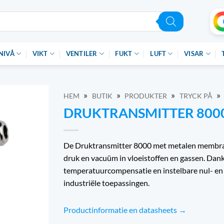
NIVÅ
VIKT
VENTILER
FUKT
LUFT
VISAR
»
»
»
»
HEM
BUTIK
PRODUKTER
TRYCK PÅ
DRUKTRANSMITTER 800
De Druktransmitter 8000 met metalen membraa
druk en vacuüm in vloeistoffen en gassen. Dankz
temperatuurcompensatie en instelbare nul- en 
industriële toepassingen.
Productinformatie en datasheets →