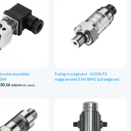
 trycktransmitter
Trafag tryckgivare - 0.05% FS
8264
noggrannhet ESH 8845 (på begäran)
Prisintervall:
30,16
(
€
482,84
inkl. moms)
€399,04
till
€430,16