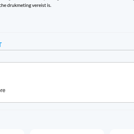
he drukmeting vereist is.
T
ore