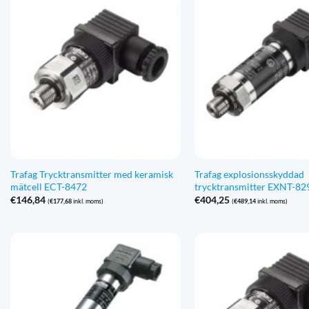
Trafag Trycktransmitter med keramisk
Trafag explosionsskyddad
mätcell ECT-8472
trycktransmitter EXNT-82
€
146,84
€
404,25
(
€
177,68
inkl. moms)
(
€
489,14
inkl. moms)