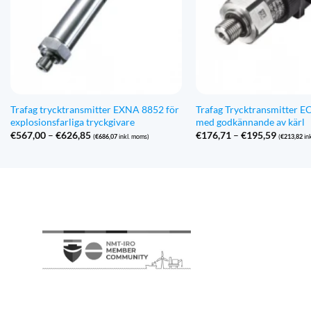
Trafag trycktransmitter EXNA 8852 för
Trafag Trycktransmitter 
explosionsfarliga tryckgivare
med godkännande av kärl
Prisintervall:
Prisinte
€
567,00
–
€
626,85
€
176,71
–
€
195,59
(
€
686,07
inkl. moms)
(
€
213,82
in
€567,00
€176,71
till
till
€626,85
€195,59