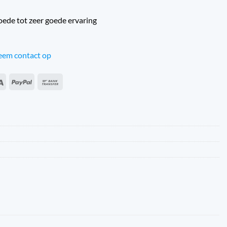
oede tot zeer goede ervaring
em contact op
an
Sepa
PayPal
Banköverföring
s