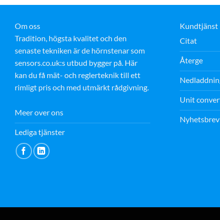
Om oss
Kundtjänst
Tradition, högsta kvalitet och den
Citat
senaste tekniken är de hörnstenar som
Återge
sensors.co.uk:s utbud bygger på. Här
kan du få mät- och reglerteknik till ett
Nedladdnin
rimligt pris och med utmärkt rådgivning.
Unit conver
Meer over ons
Nyhetsbrev
Lediga tjänster