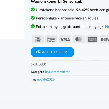
Waarom kopen bij Sensors.nl:
Uitstekend beoordeeld:
96.42%
heeft een g
Persoonlijke klantenservice en advies
Extra korting bij grote aantallen mogelijk:
Ne
IDeal
Bancontact
Visum
MasterCard
Americ
Expres
LÄGG TILL I OFFERT
SKU:
8000
Kategori:
Trycktransmittrar
Tag:
update2026