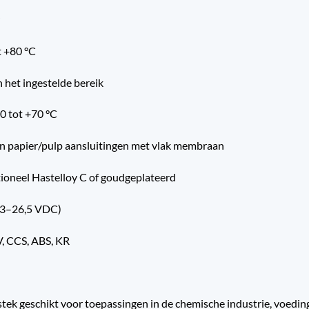
t +80 °C
het ingestelde bereik
 tot +70 °C
en papier/pulp aansluitingen met vlak membraan
ioneel Hastelloy C of goudgeplateerd
13–26,5 VDC)
V, CCS, ABS, KR
tstek geschikt voor toepassingen in de chemische industrie, voed