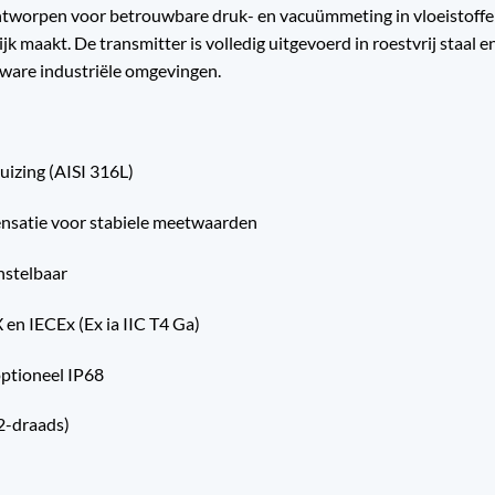
ntworpen voor betrouwbare druk- en vacuümmeting in vloeistoffe
jk maakt. De transmitter is volledig uitgevoerd in roestvrij staal
 zware industriële omgevingen.
uizing (AISI 316L)
satie voor stabiele meetwaarden
nstelbaar
 en IECEx (Ex ia IIC T4 Ga)
ptioneel IP68
2-draads)