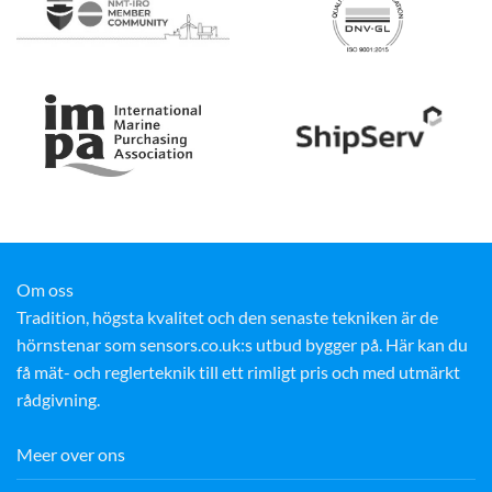
Om oss
Tradition, högsta kvalitet och den senaste tekniken är de
hörnstenar som sensors.co.uk:s utbud bygger på. Här kan du
få mät- och reglerteknik till ett rimligt pris och med utmärkt
rådgivning.
Meer over ons