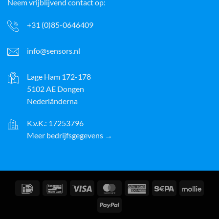
Neem vrijblijvend contact op:
+31 (0)85-0646409
info@sensors.nl
Lage Ham 172-178
5102 AE Dongen
Nederländerna
K.v.K.: 17253796
Meer bedrijfsgegevens →
IDeal
Bancontact
Visum
MasterCard
American
Sepa
Molli
Express
PayPal