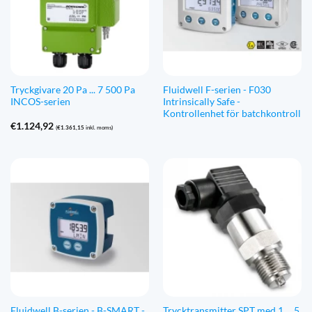
Tryckgivare 20 Pa ... 7 500 Pa
Fluidwell F-serien - F030
INCOS-serien
Intrinsically Safe -
Kontrollenhet för batchkontroll
€
1.124,92
(
€
1.361,15
inkl. moms)
Fluidwell B-serien - B-SMART -
Trycktransmitter SPT med 1 ... 5