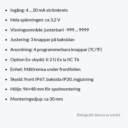
Ingång: 4 ... 20 mA strömkrets
Hela spänningen: ca 3,2 V
Visningsområde: justerbart -999 ... 9999
Justering: 3 knappar på baksidan
Anordning: 4 programmerbara knappar (?C/?F)
Option Ex-skydd: II 2 G Ex ia IIC T6
Enhet: Måttremsa under frontfolien
Skydd: front IP67, baksida IP20, ingjutning
Hölje: 96×48 mm för spolmontering
Monteringsdjup: ca 30 mm
Betygsätt denna produkt