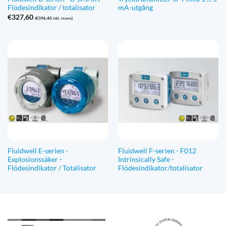
Flödesindikator / totalisator
mA-utgång
€
327,60
(
€
396,40
inkl. moms)
Fluidwell E-serien -
Fluidwell F-serien - F012
Explosionssäker -
Intrinsically Safe -
Flödesindikator / Totalisator
Flödesindikator/totalisator