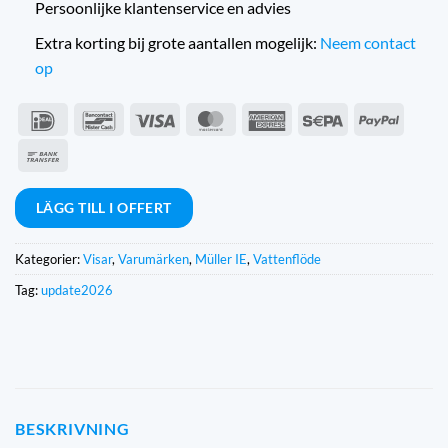
Persoonlijke klantenservice en advies
Extra korting bij grote aantallen mogelijk:
Neem contact
op
IDeal
Bancontact
Visum
MasterCard
American
Sepa
PayPal
Express
Banköverföring
LÄGG TILL I OFFERT
Kategorier:
Visar
,
Varumärken
,
Müller IE
,
Vattenflöde
Tag:
update2026
BESKRIVNING