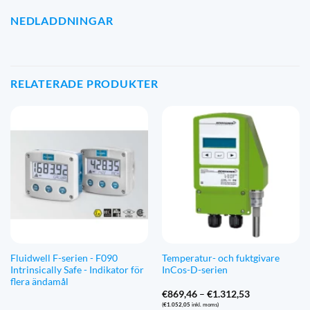
NEDLADDNINGAR
RELATERADE PRODUKTER
Fluidwell F-serien - F090
Temperatur- och fuktgivare
Intrinsically Safe - Indikator för
InCos-D-serien
flera ändamål
Prisintervall:
€
869,46
–
€
1.312,53
€869,46
(
€
1.052,05
inkl. moms)