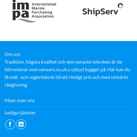
Om oss
Tradition, högsta kvalitet och den senaste tekniken är de
hörnstenar som sensors.co.uk:s utbud bygger på. Här kan du
få mät- och reglerteknik till ett rimligt pris och med utmärkt
rådgivning.
Meer over ons
Lediga tjänster