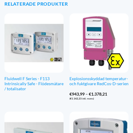
RELATERADE PRODUKTER
Fluidwell F Series - F113
Explosionsskyddad temperatur-
Intrinsically Safe - Flödesmätare
och fuktgivare RedCos-D-serien
/ totalisator
Prisintervall:
€
943,99
–
€
1.378,21
€943,99
(
€
1.142,23
inkl. moms)
till
€1.378,21