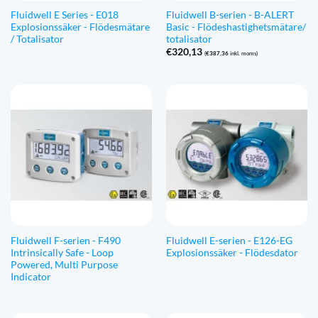
Fluidwell E Series - E018
Fluidwell B-serien - B-ALERT
Explosionssäker - Flödesmätare
Basic - Flödeshastighetsmätare/
/ Totalisator
totalisator
€
320,13
(
€
387,36
inkl. moms)
Fluidwell F-serien - F490
Fluidwell E-serien - E126-EG
Intrinsically Safe - Loop
Explosionssäker - Flödesdator
Powered, Multi Purpose
Indicator