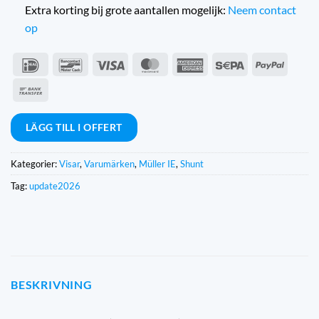
Extra korting bij grote aantallen mogelijk:
Neem contact
op
IDeal
Bancontact
Visum
MasterCard
American
Sepa
PayPal
Express
Banköverföring
LÄGG TILL I OFFERT
Kategorier:
Visar
,
Varumärken
,
Müller IE
,
Shunt
Tag:
update2026
BESKRIVNING