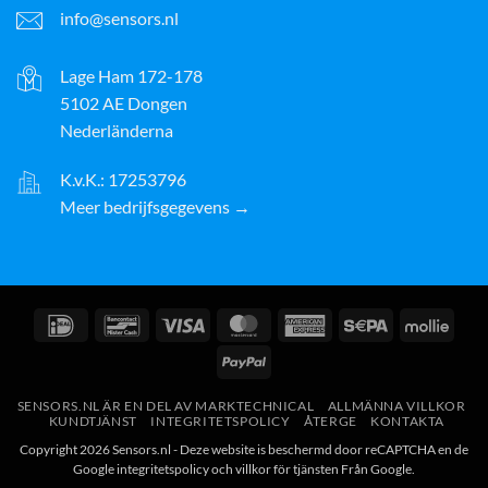
info@sensors.nl
Lage Ham 172-178
5102 AE Dongen
Nederländerna
K.v.K.: 17253796
Meer bedrijfsgegevens →
IDeal
Bancontact
Visum
MasterCard
American
Sepa
Molli
Express
PayPal
SENSORS.NL ÄR EN DEL AV MARKTECHNICAL
ALLMÄNNA VILLKOR
KUNDTJÄNST
INTEGRITETSPOLICY
ÅTERGE
KONTAKTA
Copyright 2026 Sensors.nl - Deze website is beschermd door reCAPTCHA en de
Google
integritetspolicy
och
villkor för tjänsten
Från Google.