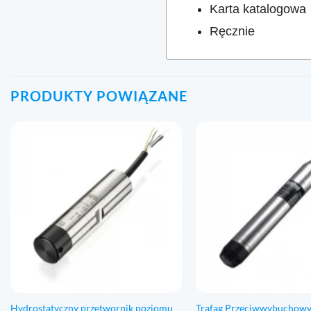
Karta katalogowa
Ręcznie
PRODUKTY POWIĄZANE
Hydrostatyczny przetwornik poziomu
Trafag Przeciwwybuchow