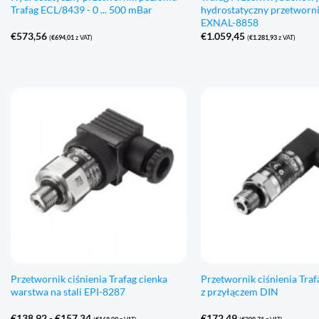
Trafag ECL/8439 - 0 ... 500 mBar
hydrostatyczny przetworn
EXNAL-8858
€
573,56
€
1.059,45
(
€
694,01
z VAT)
(
€
1.281,93
z VAT)
Przetwornik ciśnienia Trafag cienka
Przetwornik ciśnienia Tra
warstwa na stali EPI-8287
z przyłączem DIN
Zakres
€
138,92
-
€
157,34
€
172,49