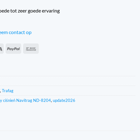
oede tot zeer goede ervaring
em contact op
an
Sepa
PayPal
Przelew
s
bankowy
,
Trafag
cy ciśnień Navitrag ND-8204
,
update2026