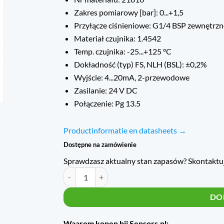
Zakres pomiarowy [bar]: 0...+1,5
Przyłącze ciśnieniowe: G1/4 BSP zewnętrzn
Materiał czujnika: 1.4542
Temp. czujnika: -25...+125 °C
Dokładność (typ) FS, NLH (BSL): ±0,2%
Wyjście: 4...20mA, 2-przewodowe
Zasilanie: 24 V DC
Połączenie: Pg 13.5
Productinformatie en datasheets →
Dostępne na zamówienie
Sprawdzasz aktualny stan zapasów? Skontaktuj s
Verschildruktransmitter Navitrag ND-8204 ND1.5 / 0 
DO
Waarom kopen bij Sensors.nl: