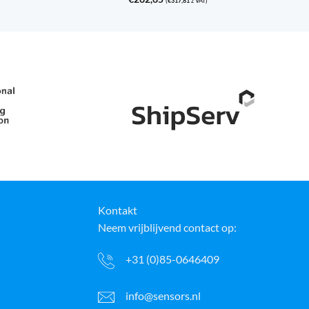
(
€
317,81
z VAT)
Kontakt
Neem vrijblijvend contact op:
+31 (0)85-0646409
info@sensors.nl