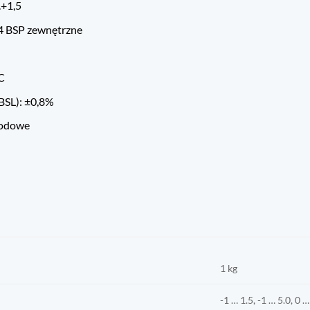
.+1,5
/4 BSP zewnętrzne
°C
BSL): ±0,8%
wodowe
1 kg
-1 … 1.5, -1 … 5.0, 0 …