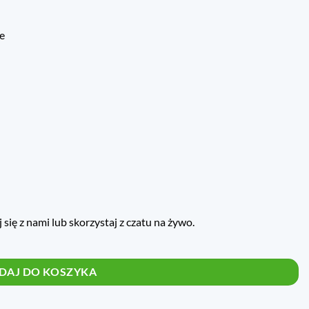
e
ię z nami lub skorzystaj z czatu na żywo.
... 1,5 Bar ilość
DAJ DO KOSZYKA