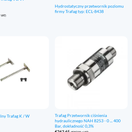
Hydrostatyczny przetwornik poziomu
firmy Trafag typ: ECL-8438
 VAT)
Trafag Przetwornik ciśnienia
lny Trafag K / W
hydraulicznego NAH 8253 - 0 ... 400
Bar, dokładność 0,3%
€
262,65