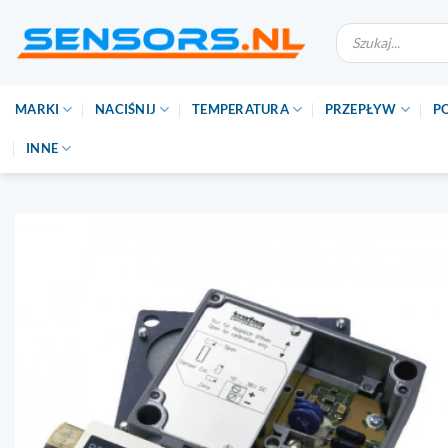
Przejdź
Wyszukiwarka
do
produktów
treści
MARKI
NACIŚNIJ
TEMPERATURA
PRZEPŁYW
P
INNE