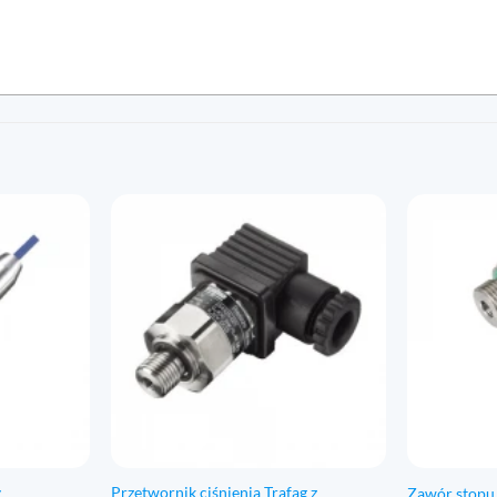
y
Przetwornik ciśnienia Trafag z
Zawór stopu