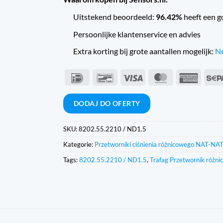
Uitstekend beoordeeld:
96.42%
heeft een g
Persoonlijke klantenservice en advies
Extra korting bij grote aantallen mogelijk:
Ne
IDeal
Bancontact
Wiza
MasterCard
Americ
Expres
DODAJ DO OFERTY
SKU:
8202.55.2210 / ND1.5
Kategorie:
Przetworniki ciśnienia różnicowego NAT-NAT
Tags:
8202.55.2210 / ND1.5
,
Trafag Przetwornik różni