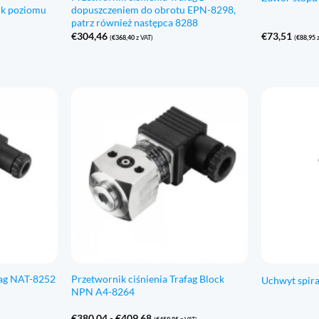
ik poziomu
dopuszczeniem do obrotu EPN-8298,
patrz również następca 8288
€
304,46
€
73,51
(
€
368,40
z VAT)
(
€
88,95
z
fag NAT-8252
Przetwornik ciśnienia Trafag Block
Uchwyt spira
NPN A4-8264
Zakres
€
380,04
-
€
409,68