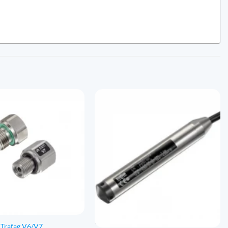
Z magazynu
 Trafag V6/V7