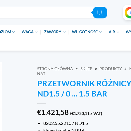
OZIOM
WAGA
ZAWORY
WILGOTNOŚĆ
AIR
W
»
»
»
STRONA GŁÓWNA
SKLEP
PRODUKTY
NAT
PRZETWORNIK RÓŻNICY 
ND1.5 / 0 ... 1.5 BAR
€
1.421,58
(
€
1.720,11
z VAT)
8202.55.2210 / ND1.5
Nr materiału: 21816