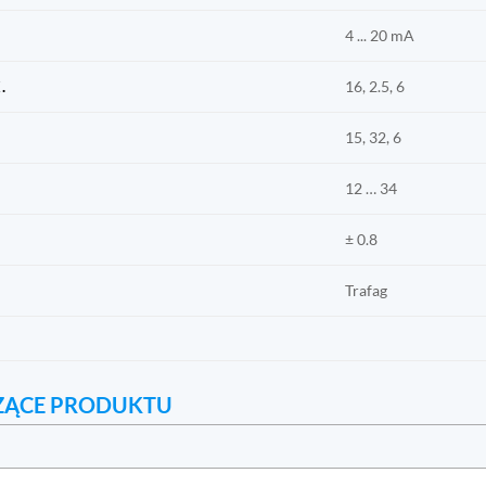
4 ... 20 mA
.
16, 2.5, 6
15, 32, 6
12 … 34
± 0.8
Trafag
ZĄCE PRODUKTU