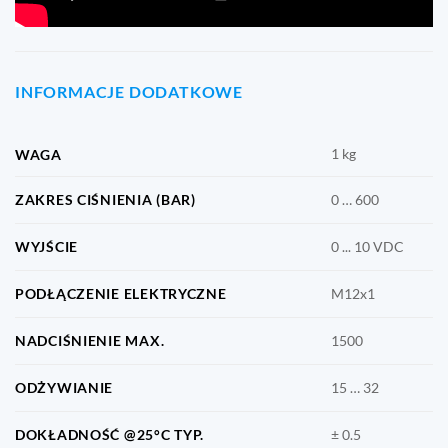
Oceń ten produkt
INFORMACJE DODATKOWE
1 kg
WAGA
ZAKRES CIŚNIENIA (BAR)
0 … 600
WYJŚCIE
0 ... 10 VDC
PODŁĄCZENIE ELEKTRYCZNE
M12x1
NADCIŚNIENIE MAX.
1500
ODŻYWIANIE
15 … 32
DOKŁADNOŚĆ @25°C TYP.
± 0.5