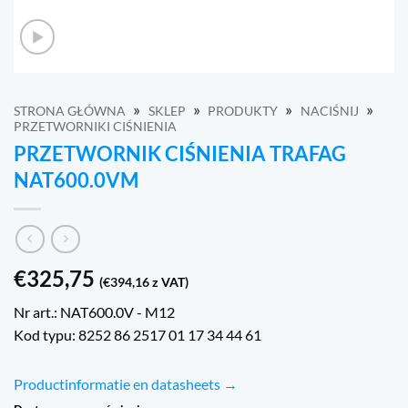
»
»
»
»
STRONA GŁÓWNA
SKLEP
PRODUKTY
NACIŚNIJ
PRZETWORNIKI CIŚNIENIA
PRZETWORNIK CIŚNIENIA TRAFAG
NAT600.0VM
€
325,75
(
€
394,16
z VAT)
Nr art.: NAT600.0V - M12
Kod typu: 8252 86 2517 01 17 34 44 61
Productinformatie en datasheets →