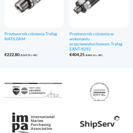
Przetwornik ciśnienia Trafag
Przetwornik ciśnienia w
NAT6.0AM
wykonaniu
przeciwwybuchowym Trafag
EXNT-8292
€
222,80
€
404,25
(
€
269,59
z VAT)
(
€
489,14
z VAT)