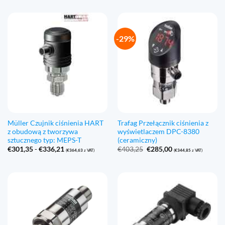
€380,04
do
€409,68
-29%
Müller Czujnik ciśnienia HART
Trafag Przełącznik ciśnienia z
z obudową z tworzywa
wyświetlaczem DPC-8380
sztucznego typ: MEPS-T
(ceramiczny)
Zakres
Pierwotna
Aktualna
€
301,35
-
€
336,21
€
403,25
€
285,00
(
€
364,63
z VAT)
(
€
344,85
z VAT)
cen:
cena
cena:
€301,35
wynosiła:
€285,00.
do
€403,25.
€336,21