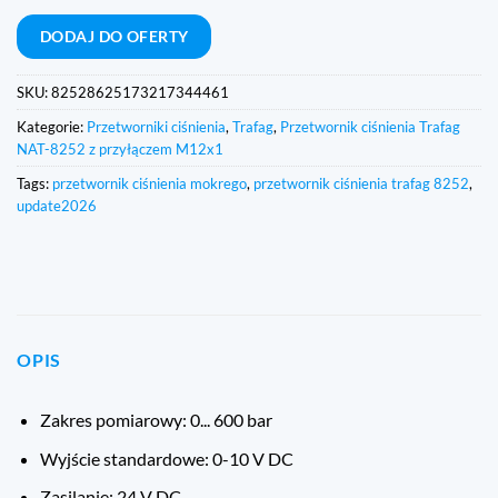
bankowy
DODAJ DO OFERTY
SKU:
82528625173217344461
Kategorie:
Przetworniki ciśnienia
,
Trafag
,
Przetwornik ciśnienia Trafag
NAT-8252 z przyłączem M12x1
Tags:
przetwornik ciśnienia mokrego
,
przetwornik ciśnienia trafag 8252
,
update2026
OPIS
Zakres pomiarowy: 0... 600 bar
Wyjście standardowe: 0-10 V DC
Zasilanie: 24 V DC