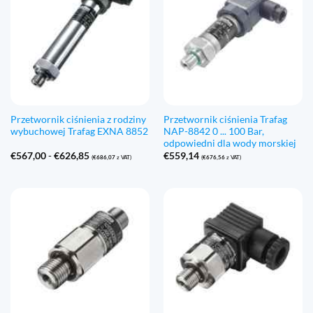
Przetwornik ciśnienia z rodziny
Przetwornik ciśnienia Trafag
wybuchowej Trafag EXNA 8852
NAP-8842 0 ... 100 Bar,
odpowiedni dla wody morskiej
Zakres
€
567,00
-
€
626,85
€
559,14
(
€
686,07
z VAT)
(
€
676,56
z VAT)
cen:
€567,00
do
€626,85