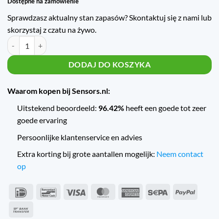
Dostępne na zamówienie
Sprawdzasz aktualny stan zapasów? Skontaktuj się z nami lub
skorzystaj z czatu na żywo.
Trafag Druktransmitter NAT600.0VM ilość
DODAJ DO KOSZYKA
Waarom kopen bij Sensors.nl:
Uitstekend beoordeeld:
96.42%
heeft een goede tot zeer
goede ervaring
Persoonlijke klantenservice en advies
Extra korting bij grote aantallen mogelijk:
Neem contact
op
IDeal
Bancontact
Wiza
MasterCard
American
Sepa
PayPal
Express
Przelew