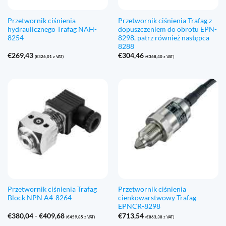
Przetwornik ciśnienia
Przetwornik ciśnienia Trafag z
hydraulicznego Trafag NAH-
dopuszczeniem do obrotu EPN-
8254
8298, patrz również następca
8288
€
269,43
€
304,46
(
€
326,01
z VAT)
(
€
368,40
z VAT)
Przetwornik ciśnienia Trafag
Przetwornik ciśnienia
Block NPN A4-8264
cienkowarstwowy Trafag
EPNCR-8298
Zakres
€
380,04
-
€
409,68
€
713,54
(
€
459,85
z VAT)
(
€
863,38
z VAT)
cen: