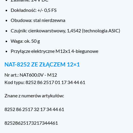
Dokładność: +/- 0,5 FS
Obudowa: stal nierdzewna
Czujnik: cienkowarstwowy, 1,4542 (technologia ASIC)
Waga: ok. 50 g
Przyłącze elektryczne M12x1 4-biegunowe
NAT-8252 ZE ZŁĄCZEM 12×1
Nr art.: NAT600.0V - M12
Kod typu: 8252 86 2517 01 17 34 44 61
Znane z numerów artykułów:
8252 86 2517 32 17 34 44 61
82528625173217344461