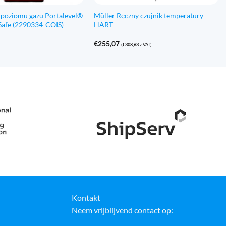
 poziomu gazu Portalevel®
Müller Ręczny czujnik temperatury
y Safe (2290334-COIS)
HART
€
255,07
(
€
308,63
z VAT)
Kontakt
Neem vrijblijvend contact op: