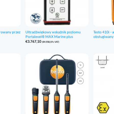
erowany przez
Ultradźwiękowy wskaźnik poziomu
Testo 410i -
Portalevel® MAX Marine plus
obsługiwany 
€
3.767,10
(
€
4.558,19
z VAT)