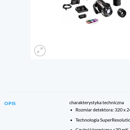
charakterystyka techniczna
OPIS
Rozmiar detektora: 320 x 24
Technologia SuperResolution
Czułość termiczna <30 mK