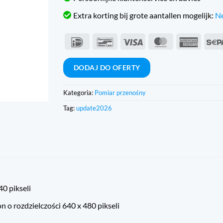
Extra korting bij grote aantallen mogelijk:
Ne
IDeal
Bancontact
Wiza
MasterCard
Americ
Expres
DODAJ DO OFERTY
Kategoria:
Pomiar przenośny
Tag:
update2026
0 pikseli
 o rozdzielczości 640 x 480 pikseli