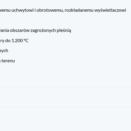
towemu uchwytowi i obrotowemu, rozkładanemu wyświetlaczowi
ania obszarów zagrożonych pleśnią
ry do 1.200 °C
nych
 terenu