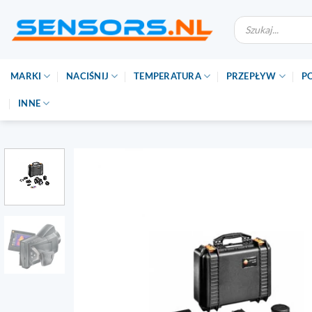
Przejdź
Wyszukiwarka
do
produktów
treści
MARKI
NACIŚNIJ
TEMPERATURA
PRZEPŁYW
P
INNE