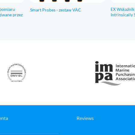
 pomiaru
EX Wskaźnik
Smart Probes - zestaw VAC
giwane przez
Intrinsicall
enta
Reviews