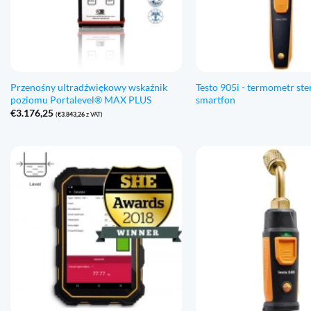
Przenośny ultradźwiękowy wskaźnik
Testo 905i - termometr st
poziomu Portalevel® MAX PLUS
smartfon
€
3.176,25
(
€
3.843,26
z VAT)