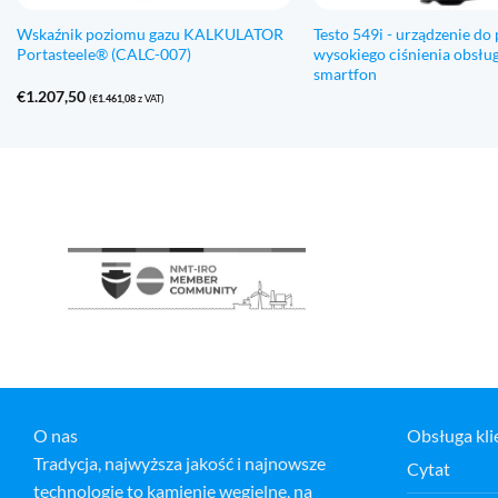
Wskaźnik poziomu gazu KALKULATOR
Testo 549i - urządzenie do
Portasteele® (CALC-007)
wysokiego ciśnienia obsłu
smartfon
€
1.207,50
(
€
1.461,08
z VAT)
O nas
Obsługa kli
Tradycja, najwyższa jakość i najnowsze
Cytat
technologie to kamienie węgielne, na