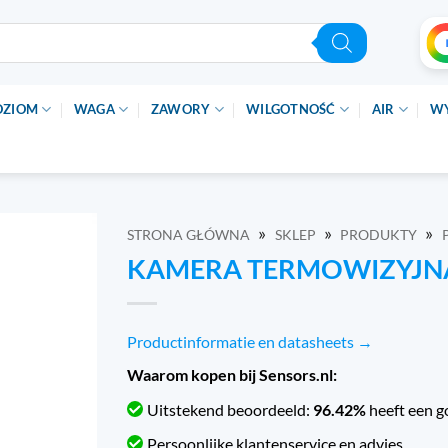
OZIOM
WAGA
ZAWORY
WILGOTNOŚĆ
AIR
W
»
»
»
STRONA GŁÓWNA
SKLEP
PRODUKTY
KAMERA TERMOWIZYJNA 
Productinformatie en datasheets →
Waarom kopen bij Sensors.nl:
Uitstekend beoordeeld:
96.42%
heeft een g
Persoonlijke klantenservice en advies