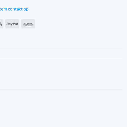
em contact op
an
Sepa
PayPal
Przelew
s
bankowy