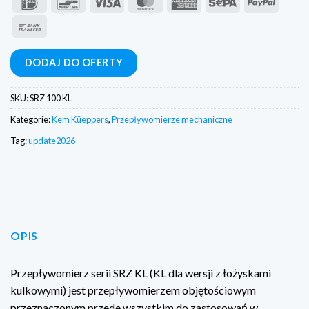
IDeal
Bancontact
Wiza
MasterCard
American
Sepa
PayPal
Express
Przelew
bankowy
DODAJ DO OFERTY
SKU:
SRZ 100 KL
Kategorie:
Kem Küeppers
,
Przepływomierze mechaniczne
Tag:
update2026
OPIS
Przepływomierz serii SRZ KL (KL dla wersji z łożyskami
kulkowymi) jest przepływomierzem objętościowym
przeznaczonym przede wszystkim do zastosowań w