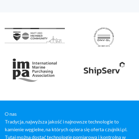
O nas
Tradycja, najwyższa jakość i najnowsze technologie to
kamienie węgielne, na których opiera się oferta czujniki.pl.
Tutaj można dostać technologię pomiarową i kontrolną w