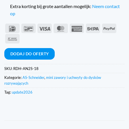
Extra korting bij grote aantallen mogelijk:
Neem contact
op
IDeal
Bancontact
Wiza
MasterCard
American
Sepa
PayPal
Express
Przelew
bankowy
DODAJ DO OFERTY
SKU:
RDH-AN2S-18
Kategorie:
AS-Schneider
,
mini zawory i uchwyty do dysków
rozrywających
Tag:
update2026