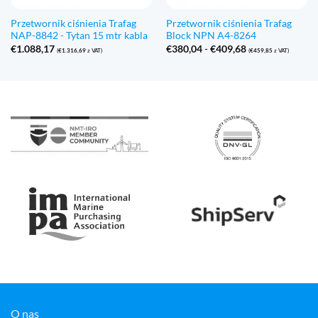
Przetwornik ciśnienia Trafag
Przetwornik ciśnienia Trafag
NAP-8842 - Tytan 15 mtr kabla
Block NPN A4-8264
Zakres
€
1.088,17
€
380,04
-
€
409,68
(
€
1.316,69
z VAT)
(
€
459,85
z VAT)
cen:
€380,04
do
€409,68
O nas