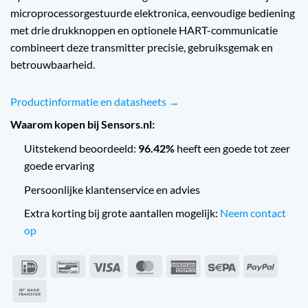
microprocessorgestuurde elektronica, eenvoudige bediening
met drie drukknoppen en optionele HART-communicatie
combineert deze transmitter precisie, gebruiksgemak en
betrouwbaarheid.
Productinformatie en datasheets →
Waarom kopen bij Sensors.nl:
Uitstekend beoordeeld:
96.42%
heeft een goede tot zeer
goede ervaring
Persoonlijke klantenservice en advies
Extra korting bij grote aantallen mogelijk:
Neem contact
op
IDeal
Bancontact
Wiza
MasterCard
American
Sepa
PayPal
Express
Przelew
bankowy