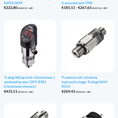
NAT6.0AM
tranzystorami PNP
Zakres
€
222,80
€
181,11
-
€
267,63
(
€
269,59
z VAT)
(
€
219,14
z VAT)
cen:
€181,11
do
€267,63
Trafag Wyłącznik ciśnieniowy z
Przetwornik ciśnienia
wyświetlaczem DPS-8381
hydraulicznego Trafag NAH-
(cienkowarstwowy)
8254
€
431,51
€
269,43
(
€
522,13
z VAT)
(
€
326,01
z VAT)