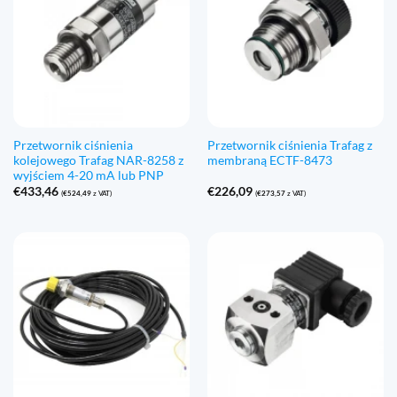
Przetwornik ciśnienia
Przetwornik ciśnienia Trafag z
kolejowego Trafag NAR-8258 z
membraną ECTF-8473
wyjściem 4-20 mA lub PNP
€
433,46
€
226,09
(
€
524,49
z VAT)
(
€
273,57
z VAT)