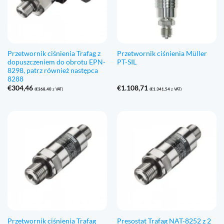
Przetwornik ciśnienia Trafag z
Przetwornik ciśnienia Müller
dopuszczeniem do obrotu EPN-
PT-SIL
8298, patrz również następca
8288
€
304,46
€
1.108,71
(
€
368,40
z VAT)
(
€
1.341,54
z VAT)
Przetwornik ciśnienia Trafag
Presostat Trafag NAT-8252 z 2