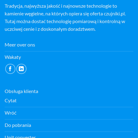
Tradycja, najwyższa jakość i najnowsze technologie to
kamienie węgielne, na których opiera się oferta czujniki.pl.
Tutaj można dostać technologię pomiarową i kontrolną w
uczciwej cenie i z doskonałym doradztwem.
Meer over ons
Wakaty
Obsługa klienta
Cytat
Wróć
Do pobrania
Unit converter