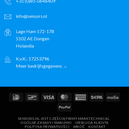
+31 (0)85-0646409
info@sensors.nl
Lage Ham 172-178
5102 AE Dongen
Holandia
K.v.K.: 17253796
Meer bedrijfsgegevens →
IDeal
Bancontact
Wiza
MasterCard
American
Sepa
Molli
Express
PayPal
SENSORS.NL JEST CZĘŚCIĄ FIRMY MARKTECHNICAL
OGÓLNE ZASADY I WARUNKI
OBSŁUGA KLIENTA
POLITYKA PRYWATNOŚCI
WRÓĆ
KONTAKT