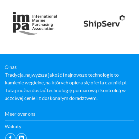
O nas
Tradycja, najwyższa jakość i najnowsze technologie to
kamienie węgielne, na których opiera się oferta czujniki.pl.
Tutaj można dostać technologię pomiarową i kontrolną w
uczciwej cenie i z doskonałym doradztwem.
Meer over ons
Wakaty