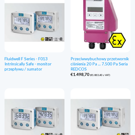
Fluidwell F Series - F013
Przeciwwybuchowy przetwornik
Intrinsically Safe - monitor
ciśnienia 20 Pa ... 7.500 Pa Seria
przepływu / sumator
REDCOS
€
1.498,70
(
€
1.813,43
z VAT)