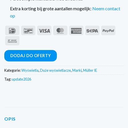
Extra korting bij grote aantallen mogelijk:
Neem contact
op
IDeal
Bancontact
Wiza
MasterCard
American
Sepa
PayPal
Express
Przelew
bankowy
DODAJ DO OFERTY
Kategorie:
Wyświetla
,
Duże wyświetlacze
,
Marki
,
Müller IE
Tag:
update2026
OPIS