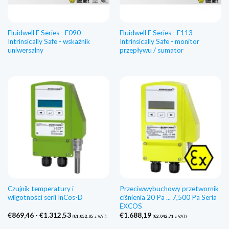
Fluidwell F Series - F090
Fluidwell F Series - F113
Intrinsically Safe - wskaźnik
Intrinsically Safe - monitor
uniwersalny
przepływu / sumator
Czujnik temperatury i
Przeciwwybuchowy przetwornik
wilgotności serii InCos-D
ciśnienia 20 Pa ... 7,500 Pa Seria
EXCOS
Zakres
€
869,46
-
€
1.312,53
€
1.688,19
(
€
1.052,05
z VAT)
(
€
2.042,71
z VAT)
cen:
€869,46