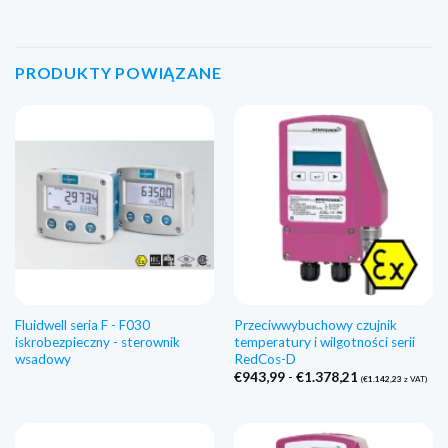
PRODUKTY POWIĄZANE
Fluidwell seria F - F030
Przeciwwybuchowy czujnik
iskrobezpieczny - sterownik
temperatury i wilgotności serii
wsadowy
RedCos-D
Zakres
€
943,99
-
€
1.378,21
(
€
1.142,23
z VAT)
cen:
€943,99
do
€1.378,21