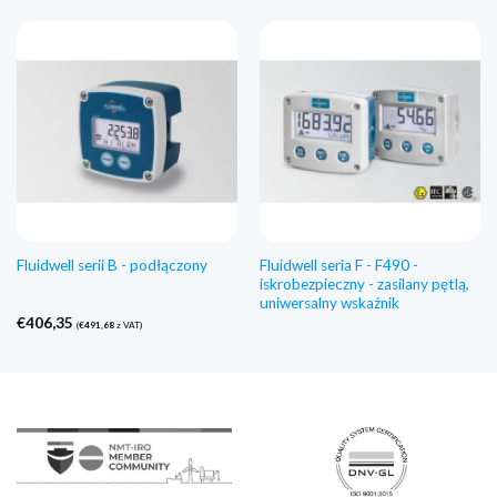
do
€1.312,53
Fluidwell seria F - F490 -
Fluidwell serii B - podłączony
iskrobezpieczny - zasilany pętlą,
uniwersalny wskaźnik
€
406,35
(
€
491,68
z VAT)