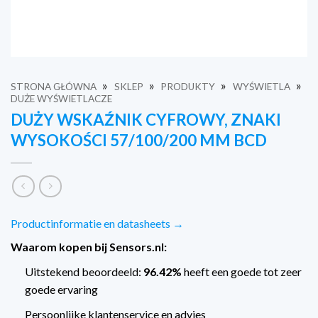
»
»
»
»
STRONA GŁÓWNA
SKLEP
PRODUKTY
WYŚWIETLA
DUŻE WYŚWIETLACZE
DUŻY WSKAŹNIK CYFROWY, ZNAKI
WYSOKOŚCI 57/100/200 MM BCD
Productinformatie en datasheets →
Waarom kopen bij Sensors.nl:
Uitstekend beoordeeld:
96.42%
heeft een goede tot zeer
goede ervaring
Persoonlijke klantenservice en advies