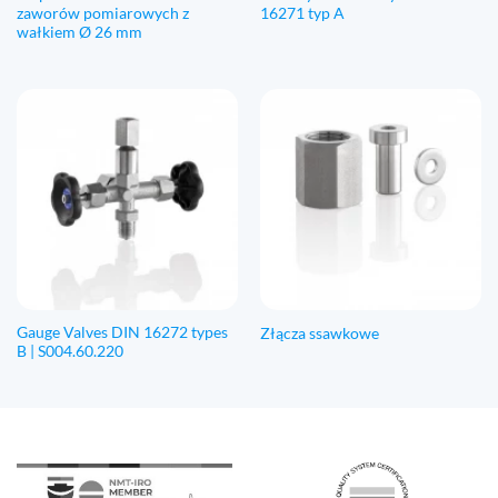
zaworów pomiarowych z
16271 typ A
wałkiem Ø 26 mm
Gauge Valves DIN 16272 types
Złącza ssawkowe
B | S004.60.220