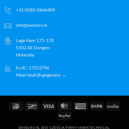
+31 (0)85-0646409
info@sensors.nl
Lage Ham 172-178
5102 AE Dongen
Holandia
K.v.K.: 17253796
Meer bedrijfsgegevens →
IDeal
Bancontact
Wiza
MasterCard
American
Sepa
Molli
Express
PayPal
SENSORS.NL JEST CZĘŚCIĄ FIRMY MARKTECHNICAL