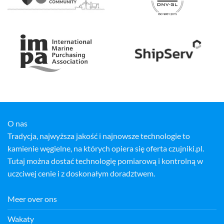
O nas
Tradycja, najwyższa jakość i najnowsze technologie to
kamienie węgielne, na których opiera się oferta czujniki.pl.
Tutaj można dostać technologię pomiarową i kontrolną w
uczciwej cenie i z doskonałym doradztwem.
Meer over ons
Wakaty