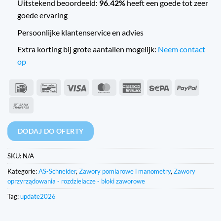
Uitstekend beoordeeld:
96.42%
heeft een goede tot zeer
goede ervaring
Persoonlijke klantenservice en advies
Extra korting bij grote aantallen mogelijk:
Neem contact
op
IDeal
Bancontact
Wiza
MasterCard
American
Sepa
PayPal
Express
Przelew
bankowy
DODAJ DO OFERTY
SKU:
N/A
Kategorie:
AS-Schneider
,
Zawory pomiarowe i manometry
,
Zawory
oprzyrządowania - rozdzielacze - bloki zaworowe
Tag:
update2026