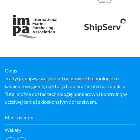
O nas
Tradycja, najwyższa jakość i najnowsze technologie to
kamienie węgielne, na których opiera się oferta czujniki.pl.
Tutaj można dostać technologię pomiarową i kontrolną w
uczciwej cenie i z doskonałym doradztwem.
Meer over ons
Wakaty