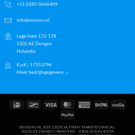
+31 (0)85-0646409
info@sensors.nl
Lage Ham 172-178
5102 AE Dongen
Holandia
K.v.K.: 17253796
Meer bedrijfsgegevens →
IDeal
Bancontact
Wiza
MasterCard
American
Sepa
Molli
Express
PayPal
SENSORS.NL JEST CZĘŚCIĄ FIRMY MARKTECHNICAL
OGÓLNE ZASADY I WARUNKI
OBSŁUGA KLIENTA