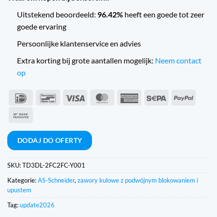
Uitstekend beoordeeld:
96.42%
heeft een goede tot zeer
goede ervaring
Persoonlijke klantenservice en advies
Extra korting bij grote aantallen mogelijk:
Neem contact
op
IDeal
Bancontact
Wiza
MasterCard
American
Sepa
PayPal
Express
Przelew
bankowy
DODAJ DO OFERTY
SKU:
TD3DL-2FC2FC-Y001
Kategorie:
AS-Schneider
,
zawory kulowe z podwójnym blokowaniem i
upustem
Tag:
update2026