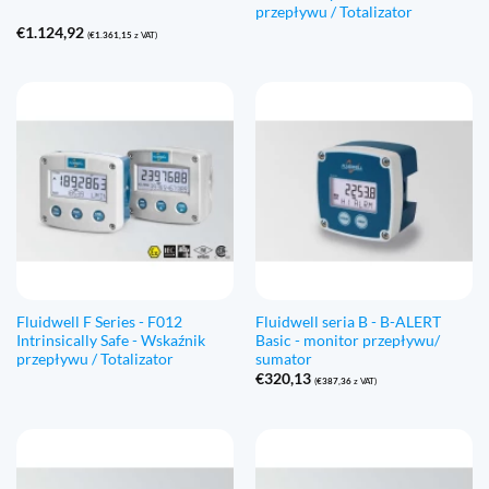
przepływu / Totalizator
€
1.124,92
(
€
1.361,15
z VAT)
Fluidwell F Series - F012
Fluidwell seria B - B-ALERT
Intrinsically Safe - Wskaźnik
Basic - monitor przepływu/
przepływu / Totalizator
sumator
€
320,13
(
€
387,36
z VAT)