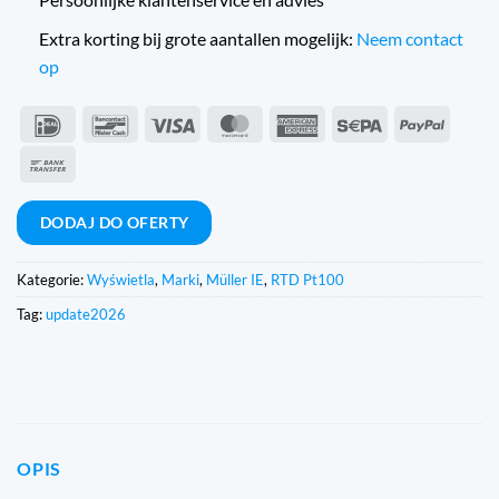
Extra korting bij grote aantallen mogelijk:
Neem contact
op
IDeal
Bancontact
Wiza
MasterCard
American
Sepa
PayPal
Express
Przelew
bankowy
DODAJ DO OFERTY
Kategorie:
Wyświetla
,
Marki
,
Müller IE
,
RTD Pt100
Tag:
update2026
OPIS