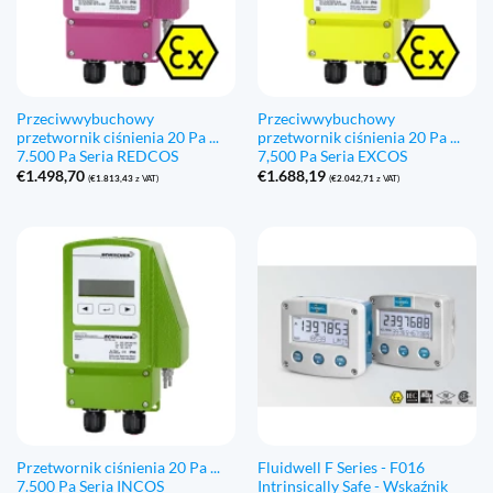
Przeciwwybuchowy
Przeciwwybuchowy
przetwornik ciśnienia 20 Pa ...
przetwornik ciśnienia 20 Pa ...
7.500 Pa Seria REDCOS
7,500 Pa Seria EXCOS
€
1.498,70
€
1.688,19
(
€
1.813,43
z VAT)
(
€
2.042,71
z VAT)
Przetwornik ciśnienia 20 Pa ...
Fluidwell F Series - F016
7.500 Pa Seria INCOS
Intrinsically Safe - Wskaźnik