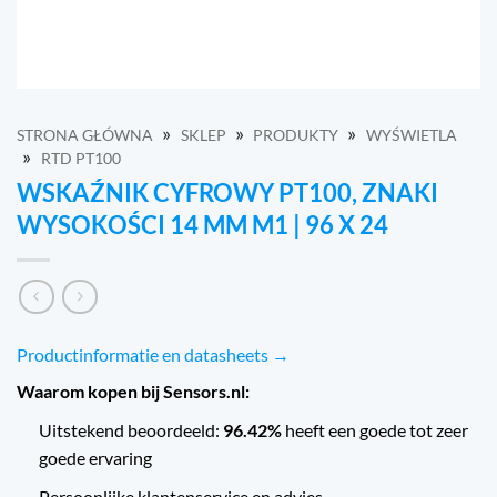
»
»
»
STRONA GŁÓWNA
SKLEP
PRODUKTY
WYŚWIETLA
»
RTD PT100
WSKAŹNIK CYFROWY PT100, ZNAKI
WYSOKOŚCI 14 MM M1 | 96 X 24
Productinformatie en datasheets →
Waarom kopen bij Sensors.nl:
Uitstekend beoordeeld:
96.42%
heeft een goede tot zeer
goede ervaring
Persoonlijke klantenservice en advies