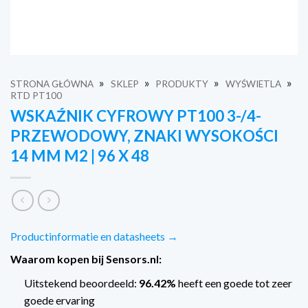
»
»
»
»
STRONA GŁÓWNA
SKLEP
PRODUKTY
WYŚWIETLA
RTD PT100
WSKAŹNIK CYFROWY PT100 3-/4-
PRZEWODOWY, ZNAKI WYSOKOŚCI
14 MM M2 | 96 X 48
Productinformatie en datasheets →
Waarom kopen bij Sensors.nl:
Uitstekend beoordeeld:
96.42%
heeft een goede tot zeer
goede ervaring