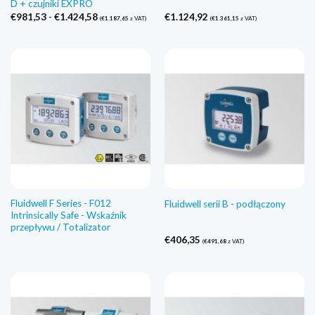
D + czujniki EXPRO
Zakres
€
981,53
-
€
1.424,58
€
1.124,92
(
€
1.187,65
z VAT)
(
€
1.361,15
z VAT)
cen:
€981,53
do
€1.424,58
Fluidwell F Series - F012
Fluidwell serii B - podłączony
Intrinsically Safe - Wskaźnik
przepływu / Totalizator
€
406,35
(
€
491,68
z VAT)