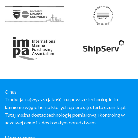
O nas
Tradycja, najwyższa jakość i najnowsze technologie to
kamienie węgielne, na których opiera się oferta czujniki.pl.
Tutaj można dostać technologię pomiarową i kontrolną w
uczciwej cenie i z doskonałym doradztwem.
Meer over ons