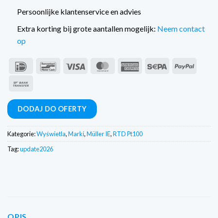
Persoonlijke klantenservice en advies
Extra korting bij grote aantallen mogelijk:
Neem contact
op
IDeal
Bancontact
Wiza
MasterCard
American
Sepa
PayPal
Express
Przelew
bankowy
DODAJ DO OFERTY
Kategorie:
Wyświetla
,
Marki
,
Müller IE
,
RTD Pt100
Tag:
update2026
OPIS