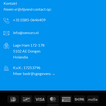
Kontakt
Neem vrijblijvend contact op:
+31 (0)85-0646409
info@sensors.nl
Lage Ham 172-178
5102 AE Dongen
Holandia
K.v.K.: 17253796
Meer bedrijfsgegevens →
IDeal
Bancontact
Wiza
MasterCard
American
Sepa
Molli
Express