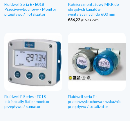
Fluidwell Seria E - E018
Kołnierz montażowy MKR do
Przeciwwybuchowy - Monitor
okrągłych kanałów
przepływu / Totalizator
wentylacyjnych do 600 mm
€
86,22
(
€
104,33
z VAT)
Fluidwell F Series - F018
Fluidwell seria E -
Intrinsically Safe - monitor
przeciwwybuchowa - wskaźnik
przepływu / sumator
przepływu / totalizator