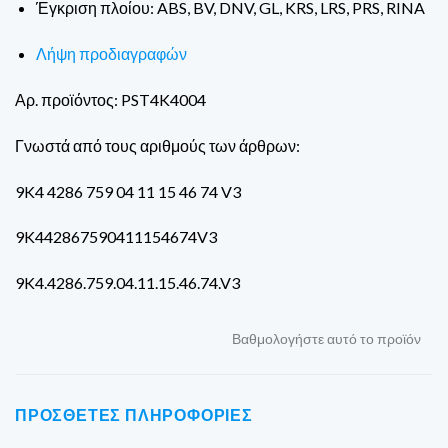
Έγκριση πλοίου: ABS, BV, DNV, GL, KRS, LRS, PRS, RINA
Λήψη προδιαγραφών
Αρ. προϊόντος: PST4K4004
Γνωστά από τους αριθμούς των άρθρων:
9K4 4286 759 04 11 15 46 74 V3
9K442867590411154674V3
9K4.4286.759.04.11.15.46.74.V3
Βαθμολογήστε αυτό το προϊόν
ΠΡΌΣΘΕΤΕΣ ΠΛΗΡΟΦΟΡΊΕΣ