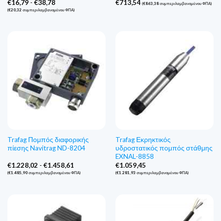
Εύρος
€
16,79
-
€
38,78
€
713,54
(
€
863,38
συμπεριλαμβανομένου ΦΠΑ)
τιμών:
(
€
20,32
συμπεριλαμβανομένου ΦΠΑ)
€16,79
έως
€38,78
Trafag Πομπός διαφορικής
Trafag Εκρηκτικός
πίεσης Navitrag ND-8204
υδροστατικός πομπός στάθμης
EXNAL-8858
Εύρος
€
1.228,02
-
€
1.458,61
€
1.059,45
τιμών:
(
€
1.485,90
συμπεριλαμβανομένου ΦΠΑ)
(
€
1.281,93
συμπεριλαμβανομένου ΦΠΑ)
€1.228,02
έως
€1.458,61