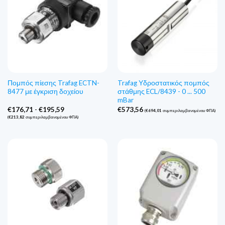
Πομπός πίεσης Trafag ECTN-
Trafag Υδροστατικός πομπός
8477 με έγκριση δοχείου
στάθμης ECL/8439 - 0 ... 500
mBar
Εύρος
€
176,71
-
€
195,59
€
573,56
(
€
694,01
συμπεριλαμβανομένου ΦΠΑ)
τιμών:
(
€
213,82
συμπεριλαμβανομένου ΦΠΑ)
€176,71
έως
€195,59