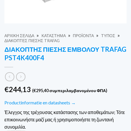
»
»
»
»
ΑΡΧΙΚΉ ΣΕΛΊΔΑ
ΚΑΤΆΣΤΗΜΑ
ΠΡΟΪΌΝΤΑ
ΤΎΠΟΣ
ΔΙΑΚΌΠΤΕΣ ΠΊΕΣΗΣ TRAFAG
ΔΙΑΚΌΠΤΗΣ ΠΊΕΣΗΣ ΕΜΒΌΛΟΥ TRAFAG
PST4K400F4
€
244,13
(
€
295,40
συμπεριλαμβανομένου ΦΠΑ)
Productinformatie en datasheets →
Έλεγχος της τρέχουσας κατάστασης των αποθεμάτων; Τότε
επικοινωνήστε μαζί μας ή χρησιμοποιήστε τη ζωντανή
συνομιλία.