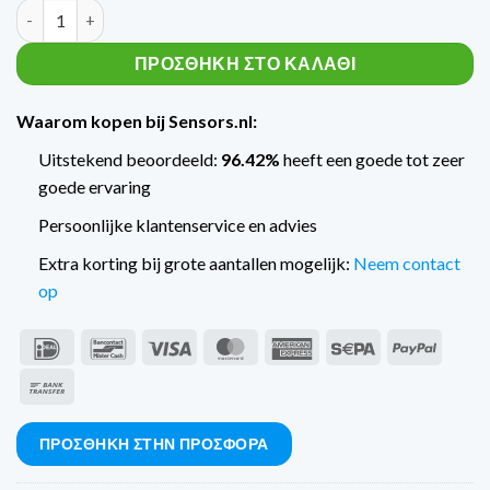
Trafag Piston Drukschakelaar PST4K400F4 ποσότητα
ΠΡΟΣΘΉΚΗ ΣΤΟ ΚΑΛΆΘΙ
Waarom kopen bij Sensors.nl:
Uitstekend beoordeeld:
96.42%
heeft een goede tot zeer
goede ervaring
Persoonlijke klantenservice en advies
Extra korting bij grote aantallen mogelijk:
Neem contact
op
IDeal
Bancontact
Visa
MasterCard
American
Sepa
PayPal
Express
Τραπεζικό
έμβασμα
ΠΡΟΣΘΉΚΗ ΣΤΗΝ ΠΡΟΣΦΟΡΆ