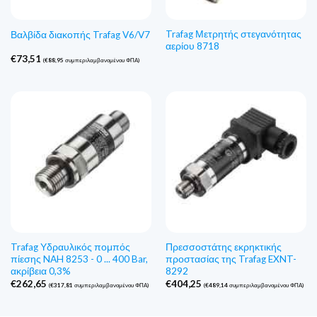
Trafag Μετρητής στεγανότητας
Βαλβίδα διακοπής Trafag V6/V7
αερίου 8718
€
73,51
(
€
88,95
συμπεριλαμβανομένου ΦΠΑ)
Trafag Υδραυλικός πομπός
Πρεσσοστάτης εκρηκτικής
πίεσης NAH 8253 - 0 ... 400 Bar,
προστασίας της Trafag EXNT-
ακρίβεια 0,3%
8292
€
262,65
€
404,25
(
€
317,81
συμπεριλαμβανομένου ΦΠΑ)
(
€
489,14
συμπεριλαμβανομένου ΦΠΑ)