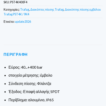
SKU:
PST4K400F4
Κατηγορίες:
Trafag
,
Διακόπτες πίεσης Trafag
,
Διακόπτης πίεσης εμβόλου
Trafag PST4K / 9K4
Ετικέτα:
update2026
ΠΕΡΙΓΡΑΦΉ
Εύρος: 40...+400 bar
στοιχείο μέτρησης: έμβολο
Σύνδεση πίεσης: Φλάντζα
Έξοδος: Επαφή αλλαγής SPDT
Περίβλημα: αλουμίνιο, IP65