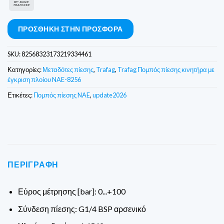
Τραπεζικό
έμβασμα
ΠΡΟΣΘΉΚΗ ΣΤΗΝ ΠΡΟΣΦΟΡΆ
SKU:
82568323173219334461
Κατηγορίες:
Μεταδότες πίεσης
,
Trafag
,
Trafag Πομπός πίεσης κινητήρα με
έγκριση πλοίου NAE-8256
Ετικέτες:
Πομπός πίεσης NAE
,
update2026
ΠΕΡΙΓΡΑΦΉ
Εύρος μέτρησης [bar]: 0...+100
Σύνδεση πίεσης: G1/4 BSP αρσενικό