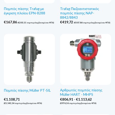
Πομπός πίεσης Trafag με
Trafag Πιεζοαντιστατικός
έγκριση πλοίου EPN-8288
πομπός πίεσης NAP-
8842/8843
€
167,86
€
419,72
(
€
203,11
συμπεριλαμβανομένου ΦΠΑ)
(
€
507,86
συμπεριλαμβανομένου ΦΠΑ)
Αρθρωτός πομπός πίεσης
Πομπός πίεσης Müller PT-SIL
Müller HART - MHPS
Εύρος
€
1.108,71
€
806,91
-
€
1.113,62
τιμών:
(
€
1.341,54
συμπεριλαμβανομένου ΦΠΑ)
(
€
976,36
συμπεριλαμβανομένου ΦΠΑ)
€806,91
έως
€1.113,62