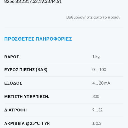
8256.83.2317.32.19.33.44.61
Βαθμολογήστε αυτό το προϊόν
ΠΡΌΣΘΕΤΕΣ ΠΛΗΡΟΦΟΡΊΕΣ
1 kg
ΒΆΡΟΣ
ΕΎΡΟΣ ΠΊΕΣΗΣ (BAR)
0 … 100
ΈΞΟΔΟΣ
4 ... 20 mA
ΜΈΓΙΣΤΗ ΥΠΕΡΠΊΕΣΗ.
300
ΔΙΑΤΡΟΦΉ
9 ...32
ΑΚΡΊΒΕΙΑ @25°C TYP.
± 0.3