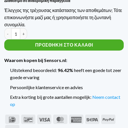
Διαθέσιμο σε αναδρομική παραγγελία
Έλεγχος της τρέχουσας κατάστασης των αποθεμάτων; Τότε
επικοινωνήστε μαζί μας ή χρησιμοποιήστε τη ζωντανή
συνομιλία.
Trafag Engine druktransmitter met scheepskeur NAE100.0A πο
ΠΡΟΣΘΉΚΗ ΣΤΟ ΚΑΛΆΘΙ
Waarom kopen bij Sensors.nl:
Uitstekend beoordeeld:
96.42%
heeft een goede tot zeer
goede ervaring
Persoonlijke klantenservice en advies
Extra korting bij grote aantallen mogelijk:
Neem contact
op
IDeal
Bancontact
Visa
MasterCard
American
Sepa
PayPal
Express