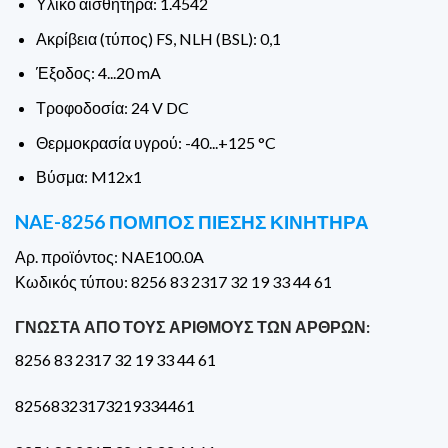
Υλικό αισθητήρα: 1.4542
Ακρίβεια (τύπος) FS, NLH (BSL): 0,1
Έξοδος: 4...20 mA
Τροφοδοσία: 24 V DC
Θερμοκρασία υγρού: -40...+125 °C
Βύσμα: M12x1
NAE-8256 ΠΟΜΠΌΣ ΠΊΕΣΗΣ ΚΙΝΗΤΉΡΑ
Αρ. προϊόντος: NAE100.0A
Κωδικός τύπου: 8256 83 2317 32 19 33 44 61
ΓΝΩΣΤΆ ΑΠΌ ΤΟΥΣ ΑΡΙΘΜΟΎΣ ΤΩΝ ΆΡΘΡΩΝ:
8256 83 2317 32 19 33 44 61
82568323173219334461