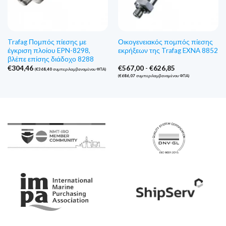
Trafag Πομπός πίεσης με
Οικογενειακός πομπός πίεσης
έγκριση πλοίου EPN-8298,
εκρήξεων της Trafag EXNA 8852
βλέπε επίσης διάδοχο 8288
Εύρος
€
304,46
€
567,00
-
€
626,85
(
€
368,40
συμπεριλαμβανομένου ΦΠΑ)
τιμών:
(
€
686,07
συμπεριλαμβανομένου ΦΠΑ)
€567,00
έως
€626,85