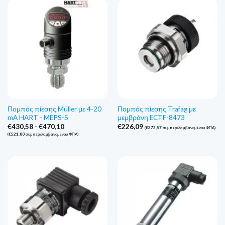
Πομπός πίεσης Müller με 4-20
Πομπός πίεσης Trafag με
mA HART - MEPS-S
μεμβράνη ECTF-8473
Εύρος
€
430,58
-
€
470,10
€
226,09
(
€
273,57
συμπεριλαμβανομένου ΦΠΑ)
τιμών:
(
€
521,00
συμπεριλαμβανομένου ΦΠΑ)
€430,58
έως
€470,10