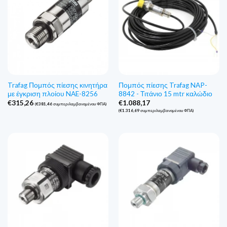
Trafag Πομπός πίεσης κινητήρα
Πομπός πίεσης Trafag NAP-
με έγκριση πλοίου NAE-8256
8842 - Τιτάνιο 15 mtr καλώδιο
€
315,26
€
1.088,17
(
€
381,46
συμπεριλαμβανομένου ΦΠΑ)
(
€
1.316,69
συμπεριλαμβανομένου ΦΠΑ)