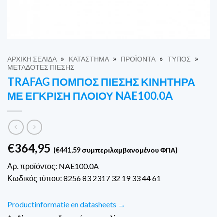
»
»
»
»
ΑΡΧΙΚΉ ΣΕΛΊΔΑ
ΚΑΤΆΣΤΗΜΑ
ΠΡΟΪΌΝΤΑ
ΤΎΠΟΣ
ΜΕΤΑΔΌΤΕΣ ΠΊΕΣΗΣ
TRAFAG ΠΟΜΠΌΣ ΠΊΕΣΗΣ ΚΙΝΗΤΉΡΑ
ΜΕ ΈΓΚΡΙΣΗ ΠΛΟΊΟΥ NAE100.0A
€
364,95
(
€
441,59
συμπεριλαμβανομένου ΦΠΑ)
Αρ. προϊόντος: NAE100.0A
Κωδικός τύπου: 8256 83 2317 32 19 33 44 61
Productinformatie en datasheets →