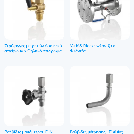
Στρόφιγγες μετρητών Αρσενικό
VariAS-Blocks Φλάντζα x
σπείρωμα x Θηλυκό σπείρωμα
Φλάντζα
Βαλβίδες μανόμετρου DIN
Βαλβίδες μέτρησης - Ευθείες