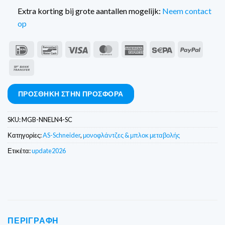
Extra korting bij grote aantallen mogelijk:
Neem contact
op
IDeal
Bancontact
Visa
MasterCard
American
Sepa
PayPal
Express
Τραπεζικό
έμβασμα
ΠΡΟΣΘΉΚΗ ΣΤΗΝ ΠΡΟΣΦΟΡΆ
SKU:
MGB-NNELN4-SC
Κατηγορίες:
AS-Schneider
,
μονοφλάντζες & μπλοκ μεταβολής
Ετικέτα:
update2026
ΠΕΡΙΓΡΑΦΉ