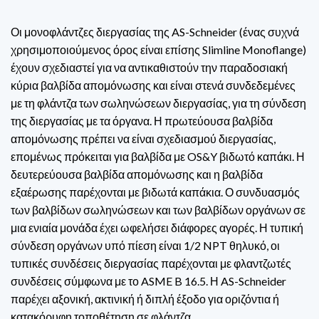
Οι μονοφλάντζες διεργασίας της AS-Schneider (ένας συχνά
χρησιμοποιούμενος όρος είναι επίσης Slimline Monoflange)
έχουν σχεδιαστεί για να αντικαθιστούν την παραδοσιακή
κύρια βαλβίδα απομόνωσης και είναι στενά συνδεδεμένες
με τη φλάντζα των σωληνώσεων διεργασίας, για τη σύνδεση
της διεργασίας με τα όργανα. Η πρωτεύουσα βαλβίδα
απομόνωσης πρέπει να είναι σχεδιασμού διεργασίας,
επομένως πρόκειται για βαλβίδα με OS&Y βιδωτό καπάκι. Η
δευτερεύουσα βαλβίδα απομόνωσης και η βαλβίδα
εξαέρωσης παρέχονται με βιδωτά καπάκια. Ο συνδυασμός
των βαλβίδων σωληνώσεων και των βαλβίδων οργάνων σε
μια ενιαία μονάδα έχει ωφελήσει διάφορες αγορές. Η τυπική
σύνδεση οργάνων υπό πίεση είναι 1/2 NPT θηλυκό, οι
τυπικές συνδέσεις διεργασίας παρέχονται με φλαντζωτές
συνδέσεις σύμφωνα με το ASME B 16.5. Η AS-Schneider
παρέχει αξονική, ακτινική ή διπλή έξοδο για οριζόντια ή
κατακόρυφη τοποθέτηση σε φλάντζα.