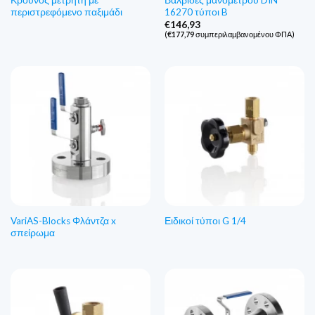
Κρουνός μετρητή με
Βαλβίδες μανόμετρου DIN
περιστρεφόμενο παξιμάδι
16270 τύποι B
€
146,93
(
€
177,79
συμπεριλαμβανομένου ΦΠΑ)
VariAS-Blocks Φλάντζα x
Ειδικοί τύποι G 1/4
σπείρωμα