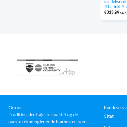
middelværd
RTU, inkl. Y
€
313,24
(
€
379,
Om os
Kundeservi
Tradition, den højeste kvalitet og de
Citat
nyeste teknologier er de hjørnesten, som