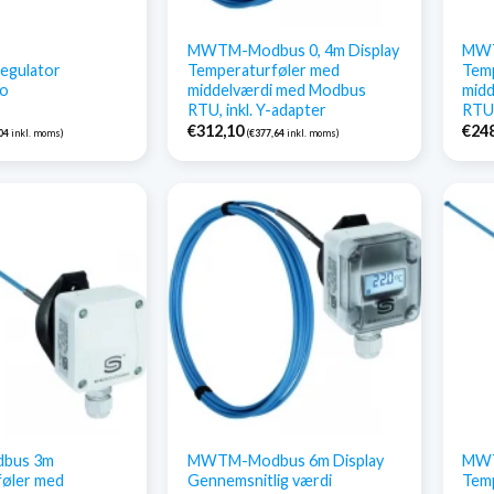
MWTM-Modbus 0, 4m Display
MWT
egulator
Temperaturføler med
Tem
ro
middelværdi med Modbus
mid
RTU, inkl. Y-adapter
RTU,
€
312,10
€
24
04
inkl. moms)
(
€
377,64
inkl. moms)
bus 3m
MWTM-Modbus 6m Display
MWT
øler med
Gennemsnitlig værdi
Tem