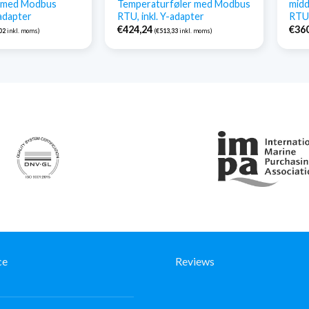
i med Modbus
Temperaturføler med Modbus
mid
-adapter
RTU, inkl. Y-adapter
RTU,
€
424,24
€
36
02
inkl. moms)
(
€
513,33
inkl. moms)
ce
Reviews