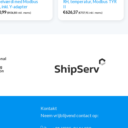
delværdi med Modbus
RH, temperatur, Modbus TYR
 inkl. Y-adapter
II
0,99
€
626,37
(
€
436,80
inkl. moms)
(
€
757,91
inkl. moms)
Kontakt
Neem vrijblijvend contact op: