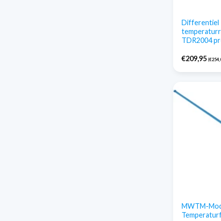
Differentiel
temperaturr
TDR2004 p
€
209,95
(
€
254,
MWTM-Mod
Temperaturf