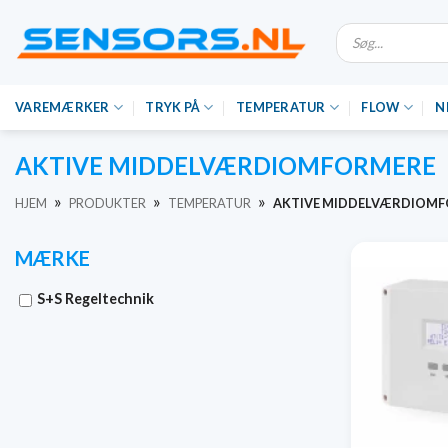
Gå
Søgning
til
efter
produkter
indhold
VAREMÆRKER
TRYK PÅ
TEMPERATUR
FLOW
N
AKTIVE MIDDELVÆRDIOMFORMERE
»
»
»
HJEM
PRODUKTER
TEMPERATUR
AKTIVE MIDDELVÆRDIOM
MÆRKE
S+S Regeltechnik