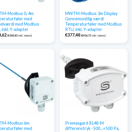
M-Modbus 0, 4m
MWTM-Modbus 3m Display
peraturføler med
Gennemsnitlig værdi
delværdi med Modbus
Temperaturføler med Modbus
 inkl. Y-adapter
RTU, inkl. Y-adapter
8,62
€
377,48
(
€
300,83
inkl. moms)
(
€
456,75
inkl. moms)
M-Modbus 6m
Premasgard 8148-M
peraturføler med
differenstryk -500...+500 Pa,