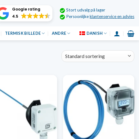
Google rating
Stort udvalg på lager
4.5
Persoonlijke
klantenservice en advies
TERMISK BILLEDE
ANDRE
DANISH