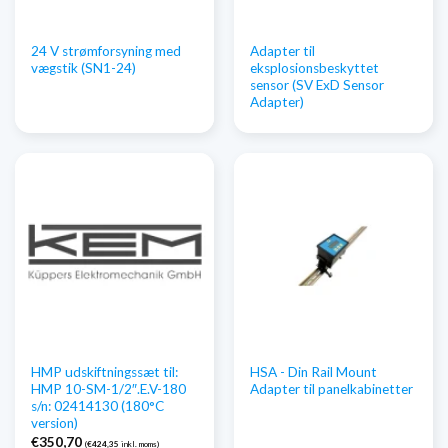
24 V strømforsyning med
Adapter til
vægstik (SN1-24)
eksplosionsbeskyttet
sensor (SV ExD Sensor
Adapter)
HMP udskiftningssæt til:
HSA - Din Rail Mount
HMP 10-SM-1/2″.E.V-180
Adapter til panelkabinetter
s/n: 02414130 (180°C
version)
€
350,70
(
€
424,35
inkl. moms)