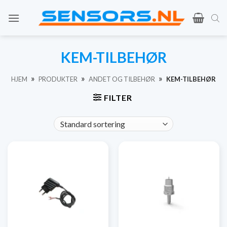
Gå
til
indhold
KEM-TILBEHØR
»
»
»
HJEM
PRODUKTER
ANDET OG TILBEHØR
KEM-TILBEHØR
FILTER