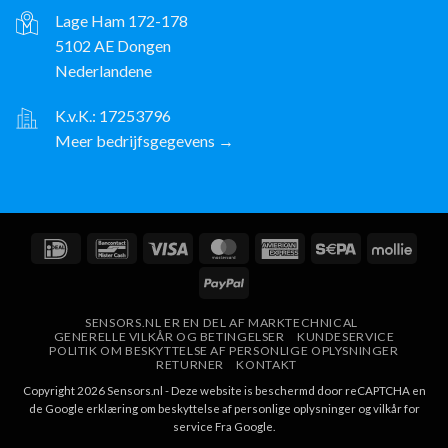
Lage Ham 172-178
5102 AE Dongen
Nederlandene
K.v.K.: 17253796
Meer bedrijfsgegevens →
IDeal
Bancontact
Visum
MasterCard
American
Sepa
Molli
Express
PayPal
SENSORS.NL ER EN DEL AF MARKTECHNICAL
GENERELLE VILKÅR OG BETINGELSER
KUNDESERVICE
POLITIK OM BESKYTTELSE AF PERSONLIGE OPLYSNINGER
RETURNER
KONTAKT
Copyright 2026 Sensors.nl - Deze website is beschermd door reCAPTCHA en
de Google
erklæring om beskyttelse af personlige oplysninger
og
vilkår for
service
Fra Google.