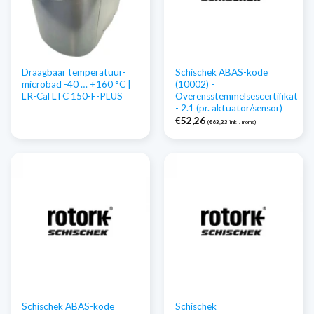
Draagbaar temperatuur-
Schischek ABAS-kode
microbad -40 … +160 °C |
(10002) -
LR-Cal LTC 150-F-PLUS
Overensstemmelsescertifikat
- 2.1 (pr. aktuator/sensor)
€
52,26
(
€
63,23
inkl. moms)
Schischek ABAS-kode
Schischek