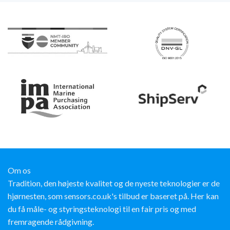
Om os
Tradition, den højeste kvalitet og de nyeste teknologier er de
hjørnesten, som sensors.co.uk's tilbud er baseret på. Her kan
du få måle- og styringsteknologi til en fair pris og med
fremragende rådgivning.