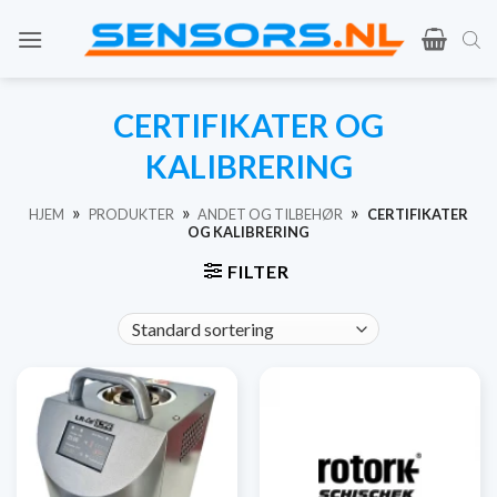
Gå
til
indhold
CERTIFIKATER OG
KALIBRERING
»
»
»
HJEM
PRODUKTER
ANDET OG TILBEHØR
CERTIFIKATER
OG KALIBRERING
FILTER