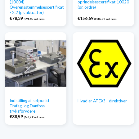
(10004) -
oprindelsescertifikat 10020
Overensstemmelsescertifikat
(pr. ordre)
- 2.2 (pr. aktuator)
€
78,39
€
156,69
(
€
94,85
inkl. moms)
(
€
189,59
inkl. moms)
Indstilling af setpunkt
Hvad er ATEX? - direktiver
Trafag- og Danfoss-
trykafbrydere
€
38,59
(
€
46,69
inkl. moms)