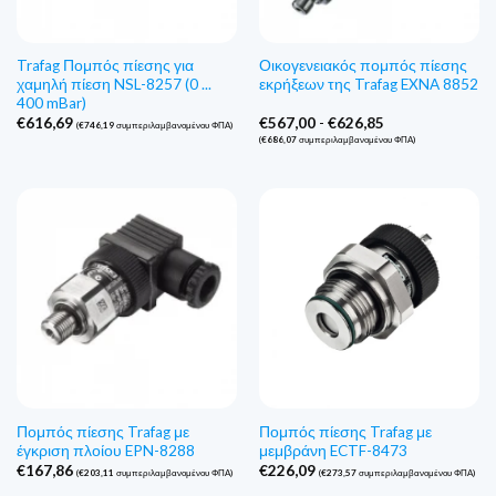
Trafag Πομπός πίεσης για
Οικογενειακός πομπός πίεσης
χαμηλή πίεση NSL-8257 (0 ...
εκρήξεων της Trafag EXNA 8852
400 mBar)
Εύρος
€
616,69
€
567,00
-
€
626,85
(
€
746,19
συμπεριλαμβανομένου ΦΠΑ)
τιμών:
(
€
686,07
συμπεριλαμβανομένου ΦΠΑ)
€567,00
έως
€626,85
Πομπός πίεσης Trafag με
Πομπός πίεσης Trafag με
έγκριση πλοίου EPN-8288
μεμβράνη ECTF-8473
€
167,86
€
226,09
(
€
203,11
συμπεριλαμβανομένου ΦΠΑ)
(
€
273,57
συμπεριλαμβανομένου ΦΠΑ)