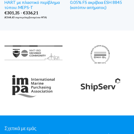
HART με πλαστικό περίβλημα
0.05% FS ακρίβεια ESH 8845
τύπου: MEPS-T
(κατόπιν αιτήματος)
Εύρος
€
301,35
-
€
336,21
τιμών:
(
€
364,63
συμπεριλαμβανομένου ΦΠΑ)
€301,35
έως
€336,21
Σχετικά με εμάς