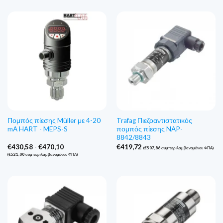
Πομπός πίεσης Müller με 4-20
Trafag Πιεζοαντιστατικός
mA HART - MEPS-S
πομπός πίεσης NAP-
8842/8843
Εύρος
€
430,58
-
€
470,10
€
419,72
(
€
507,86
συμπεριλαμβανομένου ΦΠΑ)
τιμών:
(
€
521,00
συμπεριλαμβανομένου ΦΠΑ)
€430,58
έως
€470,10