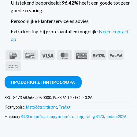
Uitstekend beoordeeld:
96.42%
heeft een goede tot zeer
goede ervaring
Persoonlijke klantenservice en advies
Extra korting bij grote aantallen mogelijk:
Neem contact
op
IDeal
Bancontact
Visa
MasterCard
American
Sepa
PayPal
Express
Τραπεζικό
έμβασμα
ΠΡΟΣΘΉΚΗ ΣΤΗΝ ΠΡΟΣΦΟΡΆ
SKU:
8473.68.5652.05.0000.19.58.61.T2 / ECTF0.2A
Κατηγορίες:
Μεταδότες πίεσης
,
Trafag
Ετικέτες:
8473 πομπός πίεσης
,
πομπός πίεσης trafag 8473
,
update2026