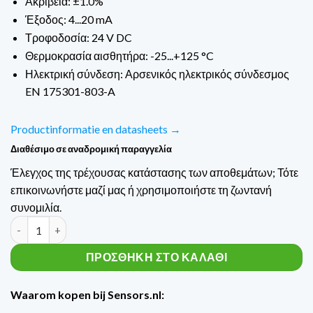
Ακρίβεια: ±1.0%
Έξοδος: 4...20 mA
Τροφοδοσία: 24 V DC
Θερμοκρασία αισθητήρα: -25...+125 °C
Ηλεκτρική σύνδεση: Αρσενικός ηλεκτρικός σύνδεσμος
EN 175301-803-A
Productinformatie en datasheets →
Διαθέσιμο σε αναδρομική παραγγελία
Έλεγχος της τρέχουσας κατάστασης των αποθεμάτων; Τότε
επικοινωνήστε μαζί μας ή χρησιμοποιήστε τη ζωντανή
συνομιλία.
Trafag Druktransmitter met membraan ECTF-8473 ECTF0.2A / 0.
ΠΡΟΣΘΉΚΗ ΣΤΟ ΚΑΛΆΘΙ
Waarom kopen bij Sensors.nl: