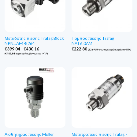
Μεταδότης πίεσης Trafag Block
Πομπός πίεσης Trafag
NPN...AF4-8264
NAT6.0AM
Εύρος
€
399,04
-
€
430,16
€
222,80
(
€
269,59
συμπεριλαμβανομένου ΦΠΑ)
τιμών:
(
€
482,84
συμπεριλαμβανομένου ΦΠΑ)
€399,04
έως
€430,16
Αισθητήρας πίεσης Müller
Μετατροπέας πίεσης Trafag -