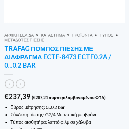
»
»
»
»
ΑΡΧΙΚΉ ΣΕΛΊΔΑ
ΚΑΤΆΣΤΗΜΑ
ΠΡΟΪΌΝΤΑ
ΤΎΠΟΣ
ΜΕΤΑΔΌΤΕΣ ΠΊΕΣΗΣ
TRAFAG ΠΟΜΠΌΣ ΠΊΕΣΗΣ ΜΕ
ΔΙΆΦΡΑΓΜΑ ECTF-8473 ECTF0.2A /
0...0.2 BAR
€
237,39
(
€
287,24
συμπεριλαμβανομένου ΦΠΑ)
Εύρος μέτρησης: 0...0,2 bar
Σύνδεση πίεσης: G3/4 Μετωπική μεμβράνη
Τύπος αισθητήρα: λεπτό φιλμ σε χάλυβα