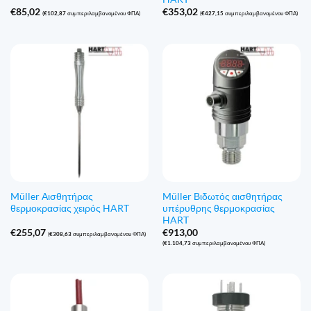
€
85,02
€
353,02
(
€
102,87
συμπεριλαμβανομένου ΦΠΑ)
(
€
427,15
συμπεριλαμβανομένου ΦΠΑ)
Müller Αισθητήρας
Müller Βιδωτός αισθητήρας
θερμοκρασίας χειρός HART
υπέρυθρης θερμοκρασίας
HART
€
255,07
€
913,00
(
€
308,63
συμπεριλαμβανομένου ΦΠΑ)
(
€
1.104,73
συμπεριλαμβανομένου ΦΠΑ)