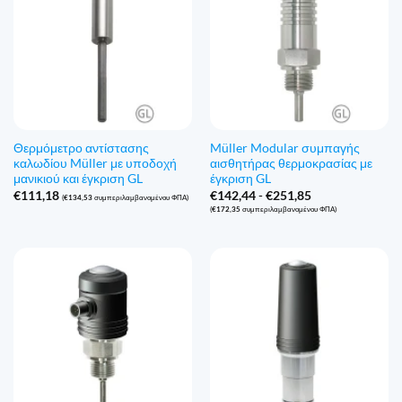
Θερμόμετρο αντίστασης
Müller Modular συμπαγής
καλωδίου Müller με υποδοχή
αισθητήρας θερμοκρασίας με
μανικιού και έγκριση GL
έγκριση GL
Εύρος
€
111,18
€
142,44
-
€
251,85
(
€
134,53
συμπεριλαμβανομένου ΦΠΑ)
τιμών:
(
€
172,35
συμπεριλαμβανομένου ΦΠΑ)
€142,44
έως
€251,85