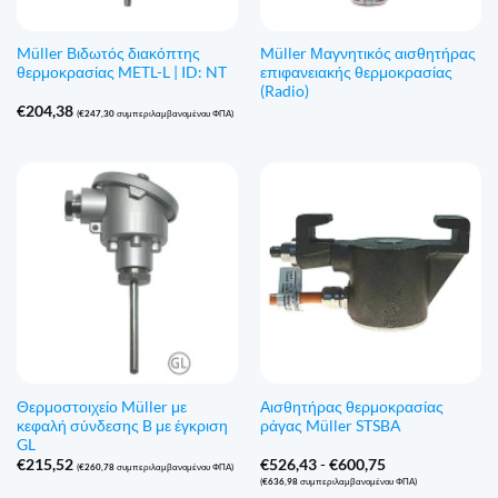
Müller Βιδωτός διακόπτης
Müller Μαγνητικός αισθητήρας
θερμοκρασίας METL-L | ID: NT
επιφανειακής θερμοκρασίας
(Radio)
€
204,38
(
€
247,30
συμπεριλαμβανομένου ΦΠΑ)
Θερμοστοιχείο Müller με
Αισθητήρας θερμοκρασίας
κεφαλή σύνδεσης B με έγκριση
ράγας Müller STSBA
GL
Εύρος
€
215,52
€
526,43
-
€
600,75
(
€
260,78
συμπεριλαμβανομένου ΦΠΑ)
τιμών:
(
€
636,98
συμπεριλαμβανομένου ΦΠΑ)
€526,43