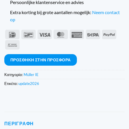
Persoonlijke klantenservice en advies
Extra korting bij grote aantallen mogelijk:
Neem contact
op
IDeal
Bancontact
Visa
MasterCard
American
Sepa
PayPal
Express
Τραπεζικό
έμβασμα
ΠΡΟΣΘΉΚΗ ΣΤΗΝ ΠΡΟΣΦΟΡΆ
Κατηγορία:
Müller IE
Ετικέτα:
update2026
ΠΕΡΙΓΡΑΦΉ