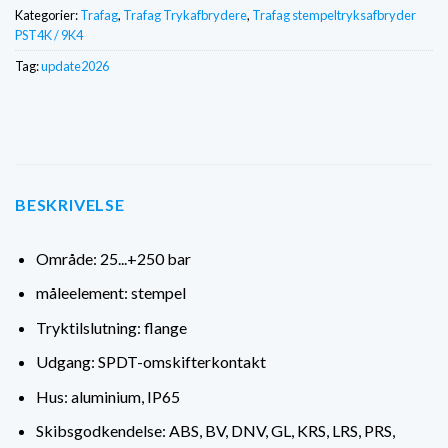
Kategorier:
Trafag
,
Trafag Trykafbrydere
,
Trafag stempeltryksafbryder
PST4K / 9K4
Tag:
update2026
BESKRIVELSE
Område: 25...+250 bar
måleelement: stempel
Tryktilslutning: flange
Udgang: SPDT-omskifterkontakt
Hus: aluminium, IP65
Skibsgodkendelse: ABS, BV, DNV, GL, KRS, LRS, PRS,