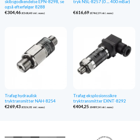
skibsgodkendelse EPN-8298, se
tryk NSL-8257 (0 ... 400 mBar)
også efterfølger 8288
€
304,46
€
616,69
(
€
368,40
inkl. moms)
(
€
746,19
inkl. moms)
Trafag hydraulisk
Trafag eksplosionssikre
tryktransmitter NAH-8254
tryktransmitter EXNT-8292
€
269,43
€
404,25
(
€
326,01
inkl. moms)
(
€
489,14
inkl. moms)