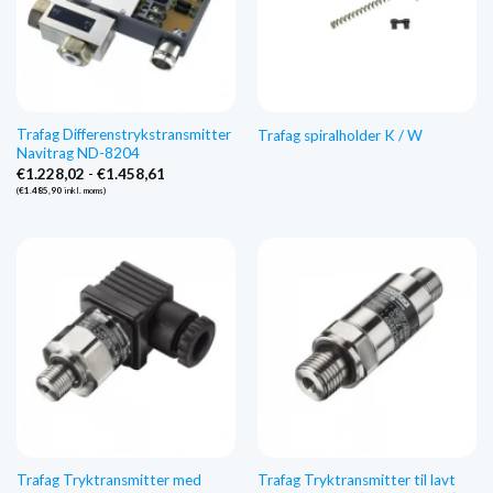
Trafag Differenstrykstransmitter
Trafag spiralholder K / W
Navitrag ND-8204
Prisinterval:
€
1.228,02
-
€
1.458,61
€1.228,02
(
€
1.485,90
inkl. moms)
til
€1.458,61
Trafag Tryktransmitter med
Trafag Tryktransmitter til lavt