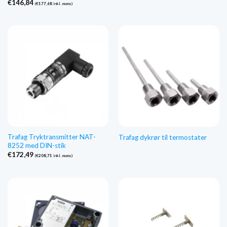
€
146,84
(
€
177,68
inkl. moms)
Trafag Tryktransmitter NAT-
Trafag dykrør til termostater
8252 med DIN-stik
€
172,49
(
€
208,71
inkl. moms)