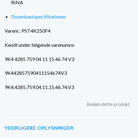
RINA
Download specifikationer
Varenr.: PST4K250F4
Kendt under følgende varenumre:
9K4 4285 759 04 11 15 46 74 V3
9K442857590411154674V3
9K4.4285.759.04.11.15.46.74.V3
Bedøm dette produkt
YDERLIGERE OPLYSNINGER