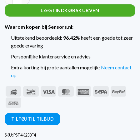
LÆG I INDKØBSKURVEN
Waarom kopen bij Sensors.nl:
Uitstekend beoordeeld:
96.42%
heeft een goede tot zeer
goede ervaring
Persoonlijke klantenservice en advies
Extra korting bij grote aantallen mogelijk:
Neem contact
op
IDeal
Bancontact
Visum
MasterCard
American
Sepa
PayPal
Express
Bankoverførsel
TILFØJ TIL TILBUD
SKU:
PST4K250F4