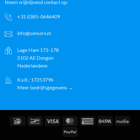
Neem vrijblijvend contact op:
+31 (0)85-0646409
info@sensors.nl
Lage Ham 172-178
5102 AE Dongen
Nederlandene
K.v.K.: 17253796
Meer bedrijfsgegevens →
IDeal
Bancontact
Visum
MasterCard
American
Sepa
Molli
Express
PayPal