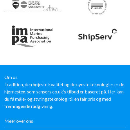
Om os
Tradition, den højeste kvalitet og de nyeste teknologier er de
hjørnesten, som sensors.co.uk's tilbud er baseret på. Her kan
du få måle- og styringsteknologi til en fair pris og med
fremragende rådgivning.
Meer over ons