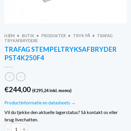
»
»
»
»
HJEM
BUTIK
PRODUKTER
TRYK PÅ
TRAFAG
TRYKAFBRYDERE
TRAFAG STEMPELTRYKSAFBRYDER
PST4K250F4
€
244,00
(
€
295,24
inkl. moms)
Productinformatie en datasheets →
Vil du tjekke den aktuelle lagerstatus? Så kontakt os eller
brug livechatten.
Trafag Piston Drukschakelaar PST4K250F4 mængde