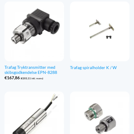
Trafag Tryktransmitter med
Trafag spiralholder K / W
skibsgodkendelse EPN-8288
€
167,86
(
€
203,11
inkl. moms)