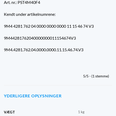
Art. nr.: PST4M40F4
Kendt under artikelnumrene:
9M4 4281 762 04 0000 0000 0000 11 15 46 74 V3
9M44281762040000000011154674V3
9M4.4281.762.04.0000.0000.11.15.46.74.V3
5/5 - (1 stemme)
YDERLIGERE OPLYSNINGER
1 kg
VÆGT