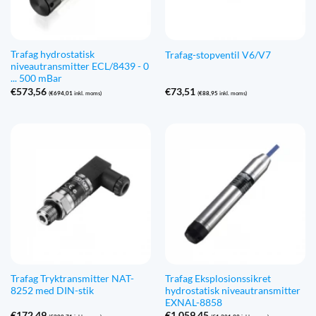
Trafag hydrostatisk
Trafag-stopventil V6/V7
niveautransmitter ECL/8439 - 0
... 500 mBar
€
573,56
€
73,51
(
€
694,01
inkl. moms)
(
€
88,95
inkl. moms)
Trafag Tryktransmitter NAT-
Trafag Eksplosionssikret
8252 med DIN-stik
hydrostatisk niveautransmitter
EXNAL-8858
€
172,49
€
1.059,45