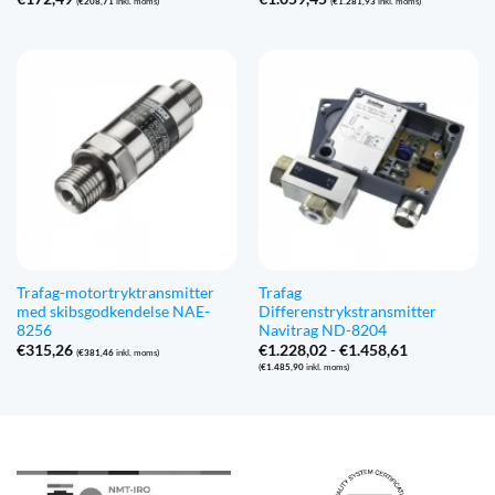
(
€
208,71
inkl. moms)
(
€
1.281,93
inkl. moms)
Trafag-motortryktransmitter
Trafag
med skibsgodkendelse NAE-
Differenstrykstransmitter
8256
Navitrag ND-8204
Prisinterval:
€
315,26
€
1.228,02
-
€
1.458,61
(
€
381,46
inkl. moms)
€1.228,02
(
€
1.485,90
inkl. moms)
til
€1.458,61