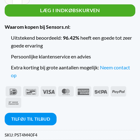
LÆG I INDKØBSKURVEN
Waarom kopen bij Sensors.nl:
Uitstekend beoordeeld:
96.42%
heeft een goede tot zeer
goede ervaring
Persoonlijke klantenservice en advies
Extra korting bij grote aantallen mogelijk:
Neem contact
op
IDeal
Bancontact
Visum
MasterCard
American
Sepa
PayPal
Express
Bankoverførsel
TILFØJ TIL TILBUD
SKU:
PST4M40F4