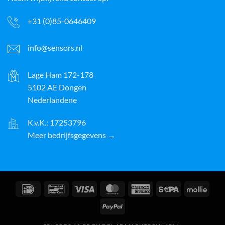
+31 (0)85-0646409
info@sensors.nl
Lage Ham 172-178
5102 AE Dongen
Nederlandene
K.v.K.: 17253796
Meer bedrijfsgegevens →
IDeal
Bancontact
Visum
MasterCard
American
Sepa
Molli
Express
PayPal