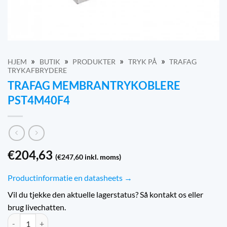
»
»
»
»
HJEM
BUTIK
PRODUKTER
TRYK PÅ
TRAFAG
TRYKAFBRYDERE
TRAFAG MEMBRANTRYKOBLERE
PST4M40F4
€
204,63
(
€
247,60
inkl. moms)
Productinformatie en datasheets →
Vil du tjekke den aktuelle lagerstatus? Så kontakt os eller
brug livechatten.
Trafag Membraan drukschakelaars PST4M40F4 mængde