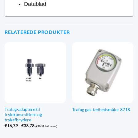
Datablad
RELATEREDE PRODUKTER
Trafag-adaptere til
Trafag gas-tæthedsmåler 8718
tryktransmittere og
trykafbrydere
Prisinterval:
€
16,79
-
€
38,78
(
€
20,32
inkl. moms)
€16,79
til
€38,78