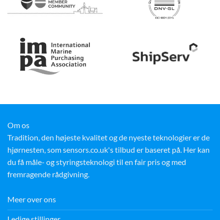
Om os
Tradition, den højeste kvalitet og de nyeste teknologier er de
hjørnesten, som sensors.co.uk's tilbud er baseret på. Her kan
du få måle- og styringsteknologi til en fair pris og med
fremragende rådgivning.
Meer over ons
Ledige stillinger