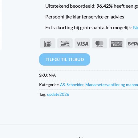
Uitstekend beoordeeld:
96.42%
heeft een g
Persoonlijke klantenservice en advies
Extra korting bij grote aantallen mogelijk:
Ne
IDeal
Bancontact
Visum
MasterCard
Americ
Expres
TILFØJ TIL TILBUD
SKU:
N/A
Kategorier:
AS-Schneider
,
Manometerventiler og mano
Tag:
update2026