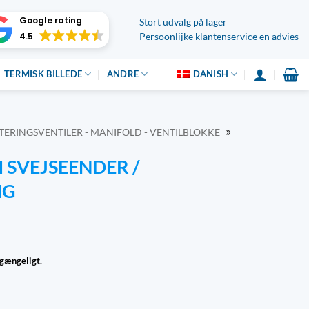
Google rating
Stort udvalg på lager
4.5
Persoonlijke
klantenservice en advies
TERMISK BILLEDE
ANDRE
DANISH
»
ERINGSVENTILER - MANIFOLD - VENTILBLOKKE
I SVEJSEENDER /
NG
lgængeligt.