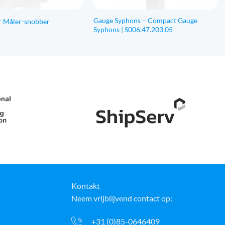
Gauge Syphons – Compact Gauge
r Måler-snobber
Syphons | S006.47.203.05
Kontakt
Neem vrijblijvend contact op:
+31 (0)85-0646409