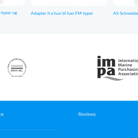
-typer og
Adapter fra hun til han FM-typer
AS-Schneide
ce
Reviews