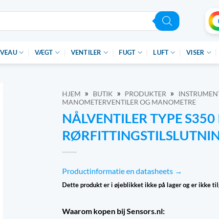
IVEAU
VÆGT
VENTILER
FUGT
LUFT
VISER
»
»
»
HJEM
BUTIK
PRODUKTER
INSTRUMENT
MANOMETERVENTILER OG MANOMETRE
NÅLVENTILER TYPE S350 
RØRFITTINGSTILSLUTNI
Productinformatie en datasheets →
Dette produkt er i øjeblikket ikke på lager og er ikke ti
Waarom kopen bij Sensors.nl: