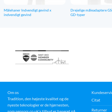
Målehaner Indvendigt gevind x
Drejelige måleadaptere GS
indvendigt gevind
GD-typer
Om os
Kundeservi
Tradition, den højeste kvalitet og de
Citat
nyeste teknologier er de hjørnesten,
Returner
som sensors.co.uk's tilbud er baseret på.