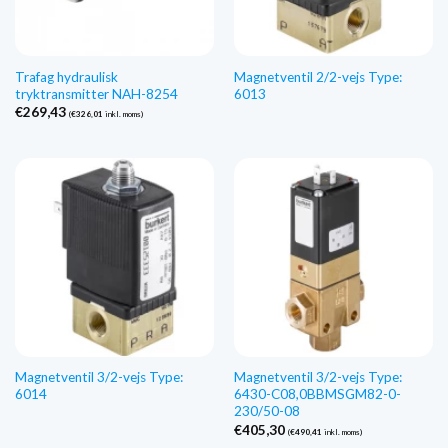
Trafag hydraulisk
Magnetventil 2/2-vejs Type:
tryktransmitter NAH-8254
6013
€
269,43
(
€
326,01
inkl. moms)
Magnetventil 3/2-vejs Type:
Magnetventil 3/2-vejs Type:
6014
6430-C08,0BBMSGM82-0-
230/50-08
€
405,30
(
€
490,41
inkl. moms)