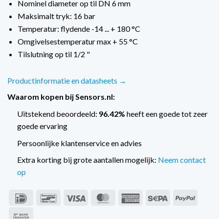
Nominel diameter op til DN 6 mm
Maksimalt tryk: 16 bar
Temperatur: flydende -14 ... + 180 °C
Omgivelsestemperatur max + 55 °C
Tilslutning op til 1/2 "
Productinformatie en datasheets →
Waarom kopen bij Sensors.nl:
Uitstekend beoordeeld:
96.42%
heeft een goede tot zeer
goede ervaring
Persoonlijke klantenservice en advies
Extra korting bij grote aantallen mogelijk:
Neem contact
op
IDeal
Bancontact
Visum
MasterCard
American
Sepa
PayPal
Express
Bankoverførsel