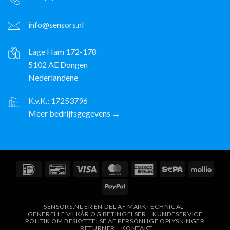
info@sensors.nl
Lage Ham 172-178
5102 AE Dongen
Nederlandene
K.v.K.: 17253796
Meer bedrijfsgegevens →
IDeal
Bancontact
Visum
MasterCard
American
Sepa
Molli
Express
PayPal
SENSORS.NL ER EN DEL AF MARKTECHNICAL
GENERELLE VILKÅR OG BETINGELSER
KUNDESERVICE
POLITIK OM BESKYTTELSE AF PERSONLIGE OPLYSNINGER
RETURNER
KONTAKT