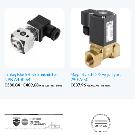
Trafag Block-tryktransmitter
Magnetventil 2/2-vejs Type:
NPN A4-8264
290-A-50
Prisinterval:
€
380,04
-
€
409,68
€
837,96
(
€
459,85
inkl. moms)
(
€
1.013,93
inkl. moms)
€380,04
til
€409,68