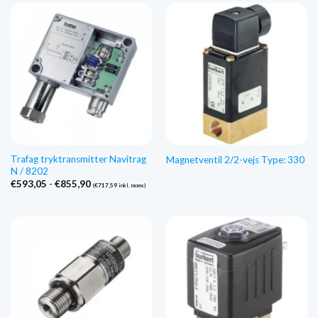
Trafag tryktransmitter Navitrag
Magnetventil 2/2-vejs Type: 330
N / 8202
Prisinterval:
€
593,05
-
€
855,90
(
€
717,59
inkl. moms)
€593,05
til
€855,90