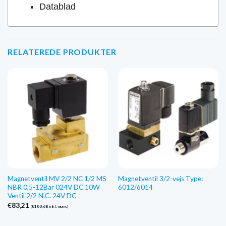
Datablad
RELATEREDE PRODUKTER
Magnetventil MV 2/2 NC 1/2 MS
Magnetventil 3/2-vejs Type:
NBR 0,5-12Bar 024V DC 10W
6012/6014
Ventil 2/2 N.C. 24V DC
€
83,21
(
€
100,68
inkl. moms)