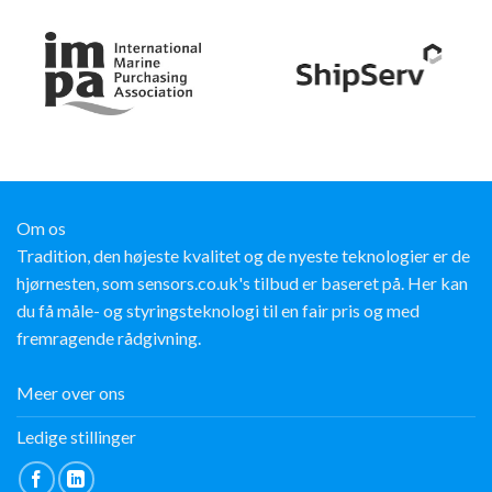
Om os
Tradition, den højeste kvalitet og de nyeste teknologier er de
hjørnesten, som sensors.co.uk's tilbud er baseret på. Her kan
du få måle- og styringsteknologi til en fair pris og med
fremragende rådgivning.
Meer over ons
Ledige stillinger