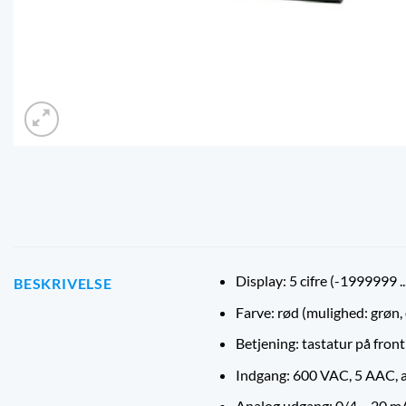
Display: 5 cifre (-1999999 .
BESKRIVELSE
Farve: rød (mulighed: grøn, 
Betjening: tastatur på fron
Indgang: 600 VAC, 5 AAC,
Analog udgang: 0/4 ... 20 mA,