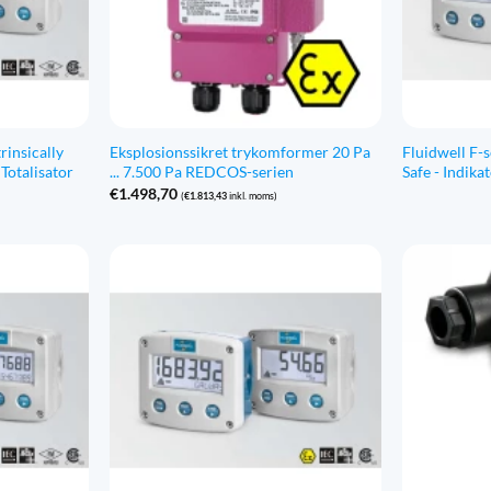
rinsically
Eksplosionssikret trykomformer 20 Pa
Fluidwell F-s
 Totalisator
... 7.500 Pa REDCOS-serien
Safe - Indikat
€
1.498,70
(
€
1.813,43
inkl. moms)