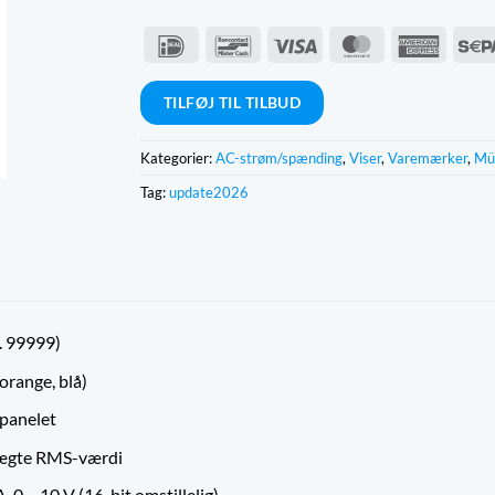
IDeal
Bancontact
Visum
MasterCard
Americ
Expres
TILFØJ TIL TILBUD
Kategorier:
AC-strøm/spænding
,
Viser
,
Varemærker
,
Mül
Tag:
update2026
.. 99999)
orange, blå)
tpanelet
 ægte RMS-værdi
 0 ... 10 V (16-bit omstillelig)