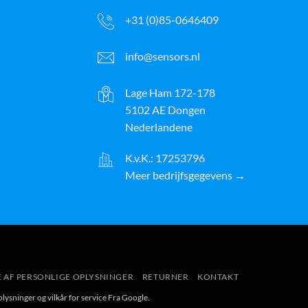
+31 (0)85-0646409
info@sensors.nl
Lage Ham 172-178
5102 AE Dongen
Nederlandene
K.v.K.: 17253796
Meer bedrijfsgegevens →
ayPal
E AF PERSONLIGE OPLYSNINGER
RETURNER
KONTAKT
plysninger
og
vilkår for service
Fra Google.