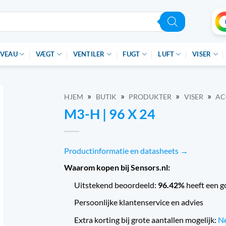
IVEAU
VÆGT
VENTILER
FUGT
LUFT
VISER
»
»
»
»
HJEM
BUTIK
PRODUKTER
VISER
AC
M3-H | 96 X 24
Productinformatie en datasheets →
Waarom kopen bij Sensors.nl:
Uitstekend beoordeeld:
96.42%
heeft een g
Persoonlijke klantenservice en advies
Extra korting bij grote aantallen mogelijk:
Ne