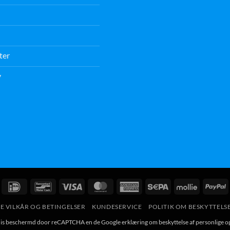
ter
v
IDeal
Bancontact
Visum
MasterCard
American
Sepa
Mollie
P
Express
E VILKÅR OG BETINGELSER
KUNDESERVICE
POLITIK OM BESKYTTELS
te is beschermd door reCAPTCHA en de Google
erklæring om beskyttelse af personlige o