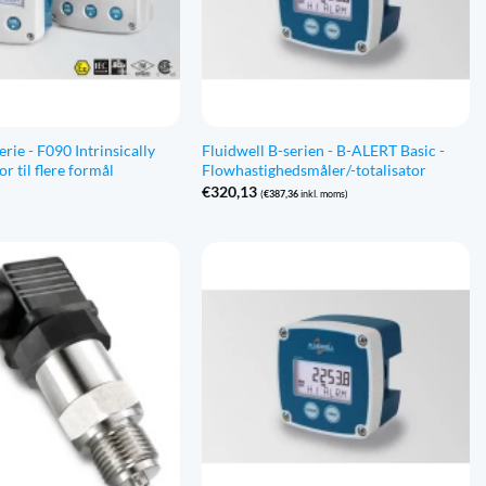
erie - F090 Intrinsically
Fluidwell B-serien - B-ALERT Basic -
or til flere formål
Flowhastighedsmåler/-totalisator
€
320,13
(
€
387,36
inkl. moms)