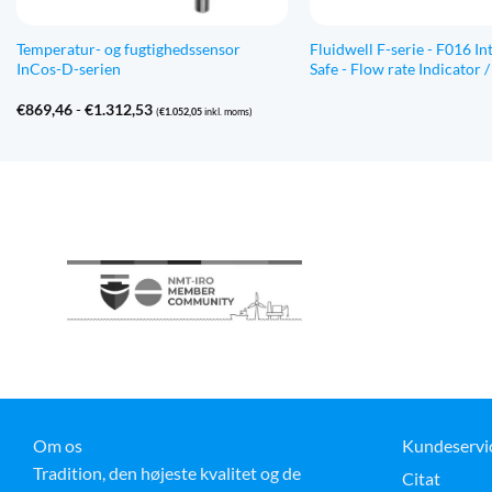
Temperatur- og fugtighedssensor
Fluidwell F-serie - F016 Int
InCos-D-serien
Safe - Flow rate Indicator /
Prisinterval:
€
869,46
-
€
1.312,53
(
€
1.052,05
inkl. moms)
€869,46
til
€1.312,53
Om os
Kundeservi
Tradition, den højeste kvalitet og de
Citat