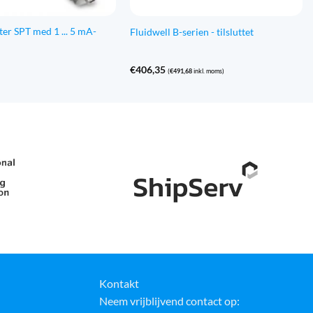
ter SPT med 1 ... 5 mA-
Fluidwell B-serien - tilsluttet
€
406,35
(
€
491,68
inkl. moms)
Kontakt
Neem vrijblijvend contact op: