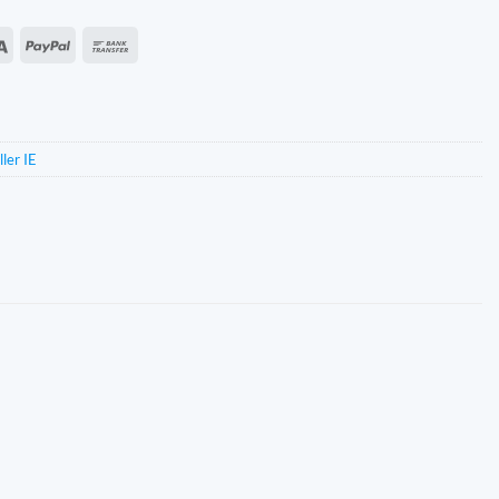
an
Sepa
PayPal
Bankoverførsel
s
ler IE