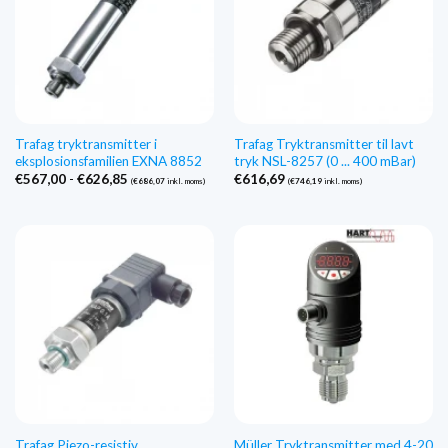
Trafag tryktransmitter i
Trafag Tryktransmitter til lavt
eksplosionsfamilien EXNA 8852
tryk NSL-8257 (0 ... 400 mBar)
Prisinterval:
€
567,00
-
€
626,85
€
616,69
(
€
686,07
inkl. moms)
(
€
746,19
inkl. moms)
€567,00
til
€626,85
Trafag Piezo-resistiv
Müller Tryktransmitter med 4-20