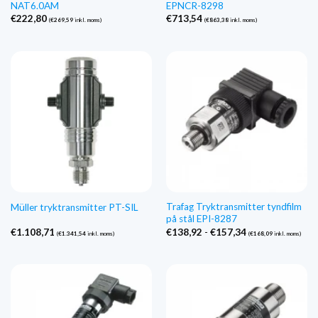
NAT6.0AM
EPNCR-8298
€
222,80
€
713,54
(
€
269,59
inkl. moms)
(
€
863,38
inkl. moms)
Trafag Tryktransmitter tyndfilm
Müller tryktransmitter PT-SIL
på stål EPI-8287
Prisinterval:
€
1.108,71
€
138,92
-
€
157,34
(
€
1.341,54
inkl. moms)
(
€
168,09
inkl. moms)
€138,92
til
€157,34