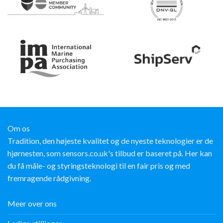
Om os
Tradition, den højeste kvalitet og de nyeste teknologier er de
hjørnesten, som sensors.co.uk's tilbud er baseret på. Her kan
du få måle- og styringsteknologi til en fair pris og med
fremragende rådgivning.
Meer over ons