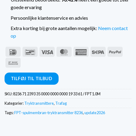
goede ervaring
Persoonlijke klantenservice en advies
Extra korting bij grote aantallen mogelijk:
Neem contact
op
IDeal
Bancontact
Visum
MasterCard
American
Sepa
PayPal
Express
Bankoverførsel
TILFØJ TIL TILBUD
SKU:
8236 71 2393 35 0000 0000 0000 19 33 61 / FPT1.0M
Kategorier:
Tryktransmittere
,
Trafag
Tags:
FPT-spulmembran-tryktransmitter 8236
,
update2026