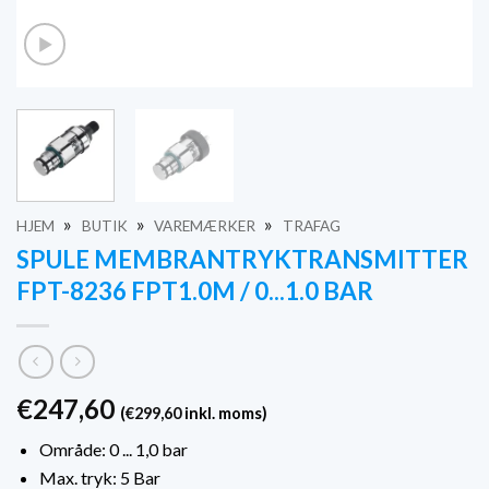
»
»
»
HJEM
BUTIK
VAREMÆRKER
TRAFAG
SPULE MEMBRANTRYKTRANSMITTER
FPT-8236 FPT1.0M / 0...1.0 BAR
€
247,60
(
€
299,60
inkl. moms)
Område: 0 ... 1,0 bar
Max. tryk: 5 Bar