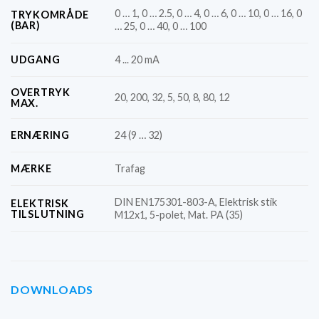
0 … 1, 0 … 2.5, 0 … 4, 0 … 6, 0 … 10, 0 … 16, 0
TRYKOMRÅDE
(BAR)
… 25, 0 … 40, 0 … 100
UDGANG
4 ... 20 mA
OVERTRYK
20, 200, 32, 5, 50, 8, 80, 12
MAX.
ERNÆRING
24 (9 … 32)
MÆRKE
Trafag
DIN EN175301-803-A, Elektrisk stik
ELEKTRISK
TILSLUTNING
M12x1, 5-polet, Mat. PA (35)
DOWNLOADS