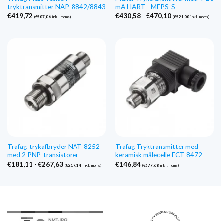
tryktransmitter NAP-8842/8843
mA HART - MEPS-S
Prisinterval:
€
419,72
€
430,58
-
€
470,10
(
€
507,86
inkl. moms)
(
€
521,00
inkl. moms)
€430,58
til
€470,10
Trafag-trykafbryder NAT-8252
Trafag Tryktransmitter med
med 2 PNP-transistorer
keramisk målecelle ECT-8472
Prisinterval:
€
181,11
-
€
267,63
€
146,84
(
€
219,14
inkl. moms)
(
€
177,68
inkl. moms)
€181,11
til
€267,63