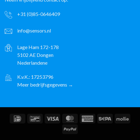
+31 (0)85-0646409
info@sensors.nl
Lage Ham 172-178
5102 AE Dongen
Nederlandene
K.v.K.: 17253796
Meer bedrijfsgegevens →
IDeal
Bancontact
Visum
MasterCard
American
Sepa
Molli
Express
PayPal