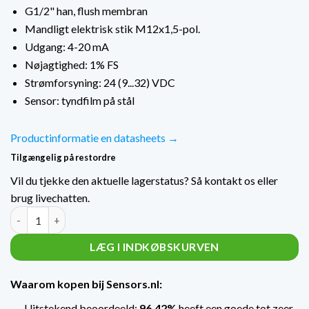
G1/2" han, flush membran
Mandligt elektrisk stik M12x1,5-pol.
Udgang: 4-20 mA
Nøjagtighed: 1% FS
Strømforsyning: 24 (9...32) VDC
Sensor: tyndfilm på stål
Productinformatie en datasheets →
Tilgængelig på restordre
Vil du tjekke den aktuelle lagerstatus? Så kontakt os eller
brug livechatten.
Flush Membraan druktransmitter FPT-8236 FPT1.0M / 0...1,0 B
LÆG I INDKØBSKURVEN
Waarom kopen bij Sensors.nl:
Uitstekend beoordeeld:
96.42%
heeft een goede tot zeer