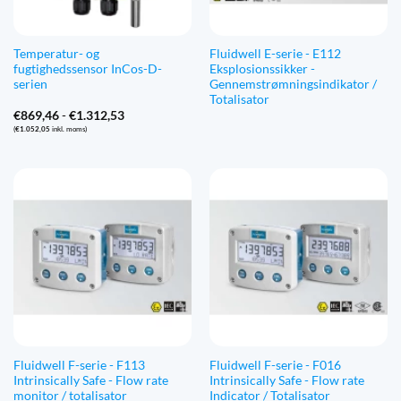
Temperatur- og
Fluidwell E-serie - E112
fugtighedssensor InCos-D-
Eksplosionssikker -
serien
Gennemstrømningsindikator /
Totalisator
Prisinterval:
€
869,46
-
€
1.312,53
€869,46
(
€
1.052,05
inkl. moms)
til
€1.312,53
Fluidwell F-serie - F113
Fluidwell F-serie - F016
Intrinsically Safe - Flow rate
Intrinsically Safe - Flow rate
monitor / totalisator
Indicator / Totalisator