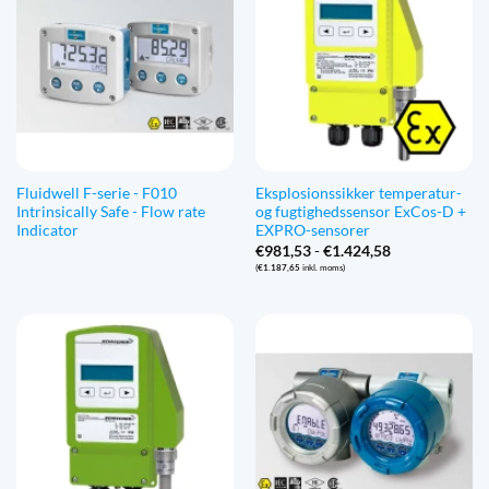
Fluidwell F-serie - F010
Eksplosionssikker temperatur-
Intrinsically Safe - Flow rate
og fugtighedssensor ExCos-D +
Indicator
EXPRO-sensorer
Prisinterval:
€
981,53
-
€
1.424,58
€981,53
(
€
1.187,65
inkl. moms)
til
€1.424,58