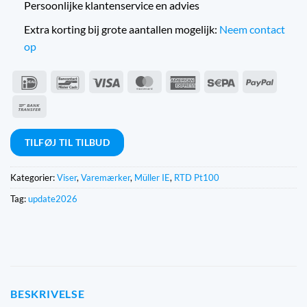
Persoonlijke klantenservice en advies
Extra korting bij grote aantallen mogelijk:
Neem contact
op
IDeal
Bancontact
Visum
MasterCard
American
Sepa
PayPal
Express
Bankoverførsel
TILFØJ TIL TILBUD
Kategorier:
Viser
,
Varemærker
,
Müller IE
,
RTD Pt100
Tag:
update2026
BESKRIVELSE