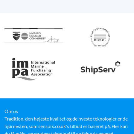
Om os
Tradition, den højeste kvalitet og de nyeste teknologier er de
hjørnesten, som sensors.co.uk's tilbud er baseret på. Her kan
du få måle- og styringsteknologi til en fair pris og med