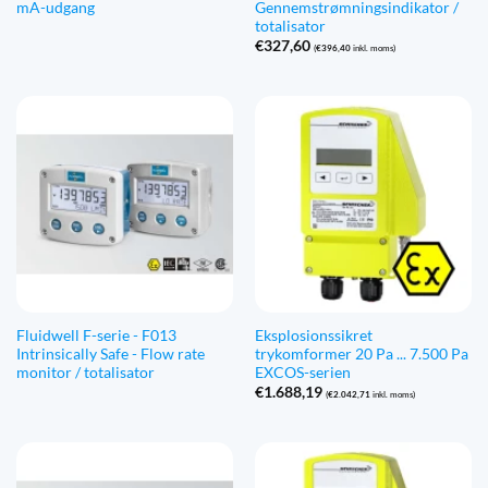
mA-udgang
Gennemstrømningsindikator /
totalisator
€
327,60
(
€
396,40
inkl. moms)
Fluidwell F-serie - F013
Eksplosionssikret
Intrinsically Safe - Flow rate
trykomformer 20 Pa ... 7.500 Pa
monitor / totalisator
EXCOS-serien
€
1.688,19
(
€
2.042,71
inkl. moms)