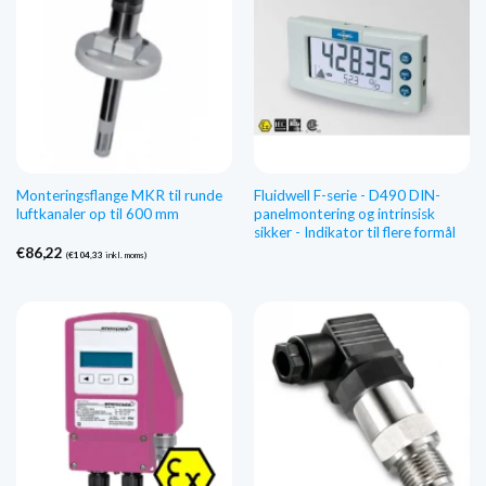
Monteringsflange MKR til runde
Fluidwell F-serie - D490 DIN-
luftkanaler op til 600 mm
panelmontering og intrinsisk
sikker - Indikator til flere formål
€
86,22
(
€
104,33
inkl. moms)