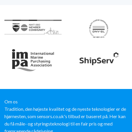
Om os
Tradition, den højeste kvalitet og de nyeste teknologier er de
hjørnesten, som sensors.co.uk's tilbud er baseret på. Her kan
du få måle- og styringsteknologi til en fair pris og med
fremragende rådgivning.