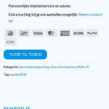
Persoonlijke klantenservice en advies
Extra korting bij grote aantallen mogelijk:
Neem contact
op
IDeal
Bancontact
Visum
MasterCard
American
Sepa
PayPal
Express
Bankoverførsel
TILFØJ TIL TILBUD
Kategorier:
jævnstrøm/spænding
,
Viser
,
Varemærker
,
Müller IE
Tag:
update2026
BESKRIVELSE