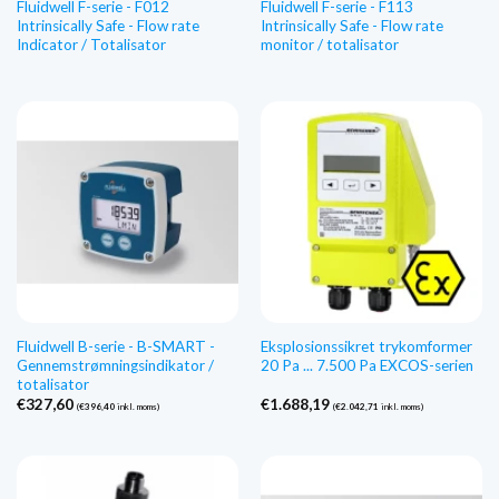
Fluidwell F-serie - F012
Fluidwell F-serie - F113
Intrinsically Safe - Flow rate
Intrinsically Safe - Flow rate
Indicator / Totalisator
monitor / totalisator
Fluidwell B-serie - B-SMART -
Eksplosionssikret trykomformer
Gennemstrømningsindikator /
20 Pa ... 7.500 Pa EXCOS-serien
totalisator
€
327,60
€
1.688,19
(
€
396,40
inkl. moms)
(
€
2.042,71
inkl. moms)