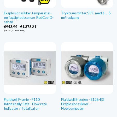
Eksplosionssikker temperatur-
Tryktransmitter SPT med 1 ... 5
og fugtighedssensor RedCos-D-
mA-udgang
serien
Prisinterval:
€
943,99
-
€
1.378,21
€943,99
(
€
1.142,23
inkl. moms)
til
€1.378,21
Fluidwell F-serie - F110
Fluidwell E-serien - E126-EG
Intrinsically Safe - Flow rate
Eksplosionssikker -
Indicator / Totalisator
Flowcomputer