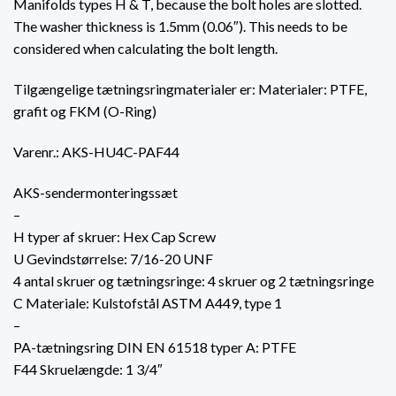
Manifolds types H & T, because the bolt holes are slotted.
The washer thickness is 1.5mm (0.06″). This needs to be
considered when calculating the bolt length.
Tilgængelige tætningsringmaterialer er: Materialer: PTFE,
grafit og FKM (O-Ring)
Varenr.: AKS-HU4C-PAF44
AKS-sendermonteringssæt
–
H typer af skruer: Hex Cap Screw
U Gevindstørrelse: 7/16-20 UNF
4 antal skruer og tætningsringe: 4 skruer og 2 tætningsringe
C Materiale: Kulstofstål ASTM A449, type 1
–
PA-tætningsring DIN EN 61518 typer A: PTFE
F44 Skruelængde: 1 3/4″