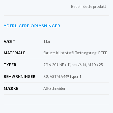
Bedøm dette produkt
YDERLIGERE OPLYSNINGER
1 kg
VÆGT
MATERIALE
Skruer: Kulstofstål Tætningsring: PTFE
TYPER
7/16-20 UNF x 1", hex./6-kt, M 10 x 25
BEMÆRKNINGER
8.8, ASTM A449 typer 1
MÆRKE
AS-Schneider