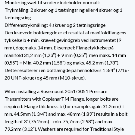
Monteringssæt til sendere indeholder normalt:
Trykmåling: 2 skruer og 1 tætningsring eller 4 skruer og 1
tætningsring
Differenstrykmåling: 4 skruer og 2 tætningsringe
Den krævede boltlængde er et resultat af manifoldflangens
tykkelse b + min. krævet gevindgreb ved instrumentet (9
mm), dog maks. 14 mm. Eksempel: Flangetykkelse på
manifold 31,2 mm (1,23″) + 9 mm (0,35″), men maks. 14 mm
(0,55″) = Min. 40,2 mm (1,58″) og maks. 45,2 mm (1,78″).
Dette resulterer i en boltlængde på henholdsvis 1 3/4″ (7/16-
20 UNF-skrue) og 45 mm (M10-skrue).
When installing a Rosemount 2051/3051 Pressure
Transmitters with CoplanarTM Flange, longer bolts are
required: Flange thickness b (for example again 31.2mm) +
min. 44.5mm (1 3/4″) and max. 48mm (1.89″) results in a bolt
length of 3″ (76.2mm) – min. 75,7mm (2.98″) and max.
79.2mm (3.12″). Washers are required for Traditional Style