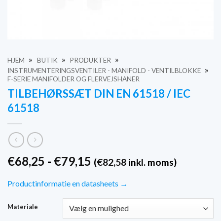
»
»
»
HJEM
BUTIK
PRODUKTER
»
INSTRUMENTERINGSVENTILER - MANIFOLD - VENTILBLOKKE
F-SERIE MANIFOLDER OG FLERVEJSHANER
TILBEHØRSSÆT DIN EN 61518 / IEC
61518
Prisinterval:
€
68,25
-
€
79,15
(
€
82,58
inkl. moms)
€68,25
til
Productinformatie en datasheets →
€79,15
Materiale