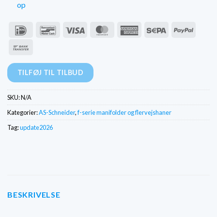
op
IDeal
Bancontact
Visum
MasterCard
American
Sepa
PayPal
Express
Bankoverførsel
TILFØJ TIL TILBUD
SKU:
N/A
Kategorier:
AS-Schneider
,
f-serie manifolder og flervejshaner
Tag:
update2026
BESKRIVELSE